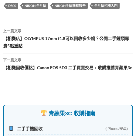
b
er
es
bl
D800
NIKON 全片幅
NIKON全幅機有哪些
全片幅相機入門
o
t
r
o
文
k
上一篇文章
章
【相機店】OLYMPUS 17mm f1.8可以回收多少錢？公開二手鏡頭專
賣5點重點
導
覽
下一篇文章
【相機回收價格】Canon EOS 5D3 二手買賣交易，收購推薦青蘋果3c
青蘋果3C 收購指南
二手手機回收
(iPhone/安卓)