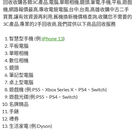
回收收購各類3C產品,電腦,單眼相機,鏡頭,筆電,手機,平板,遊戲
機,網路報價最高,專收電競電腦,台中,台南,高雄收購中古二手
買賣,讓有效資源再利用,舊機換新機價格查詢,收購您不需要的
3C產品,專業的2手回收商,我們提供以下商品回收服務
智慧型手機 (例:
iPhone 13
)
平板電腦
單眼相機
數位相機
鏡頭
筆記型電腦
桌上型電腦
遊戲機 (例:PS5、Xbox Series X、PS4、Switch)
遊戲光碟(例:PS5、PS4、Switch)
名牌精品
手錶
禮券
生活家電 (例:Dyson)