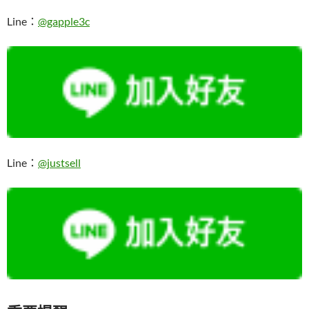
Line：
@gapple3c
Line：
@justsell