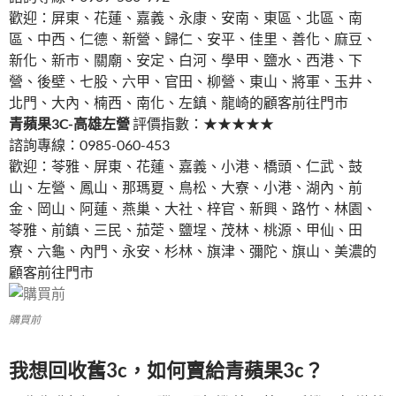
歡迎：屏東、花蓮、嘉義、永康、安南、東區、北區、南
區、中西、仁德、新營、歸仁、安平、佳里、善化、麻豆、
新化、新市、關廟、安定、白河、學甲、鹽水、西港、下
營、後壁、七股、六甲、官田、柳營、東山、將軍、玉井、
北門、大內、楠西、南化、左鎮、龍崎的顧客前往門市
青蘋果3C-高雄左營
評價指數：★★★★★
諮詢專線：0985-060-453
歡迎：苓雅、屏東、花蓮、嘉義、小港、橋頭、仁武、鼓
山、左營、鳳山、那瑪夏、鳥松、大寮、小港、湖內、前
金、岡山、阿蓮、燕巢、大社、梓官、新興、路竹、林園、
苓雅、前鎮、三民、茄萣、鹽埕、茂林、桃源、甲仙、田
寮、六龜、內門、永安、杉林、旗津、彌陀、旗山、美濃的
顧客前往門市
購買前
我想回收舊3c，如何賣給青蘋果3c？