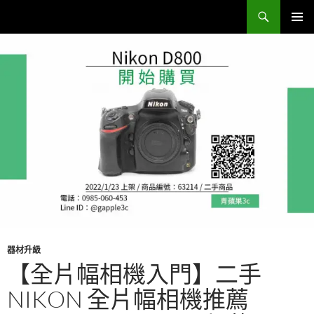
跳
搜
Sell Camera – 賣相機找這裡 (全台連鎖收購網)
至
尋
主
主要選單
要
內
容
器材升級
【全片幅相機入門】二手
NIKON 全片幅相機推薦