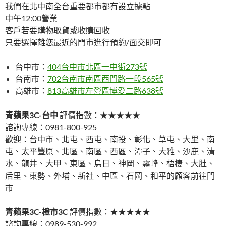
我們在北中南全台重要都市都有設立據點
中午12:00營業
客戶若要購物取貨或收購回收
只要選擇離您最近的門市進行預約/面交即可
台中市：
404台中市北區一中街273號
台南市：
702台南市南區西門路一段565號
高雄市：
813高雄市左營區博愛二路638號
青蘋果3C-台中
評價指數：★★★★★
諮詢專線：0981-800-925
歡迎：台中市、北屯、西屯、南投、彰化、草屯、大里、南
屯、太平豐原、北區、南區、西區、潭子、大雅、沙鹿、清
水、龍井、大甲、東區、烏日、神岡、霧峰、梧棲、大肚、
后里、東勢、外埔、新社、中區、石岡、和平的顧客前往門
市
青蘋果3C-橙市3C
評價指數：★★★★★
諮詢專線：0989-530-992