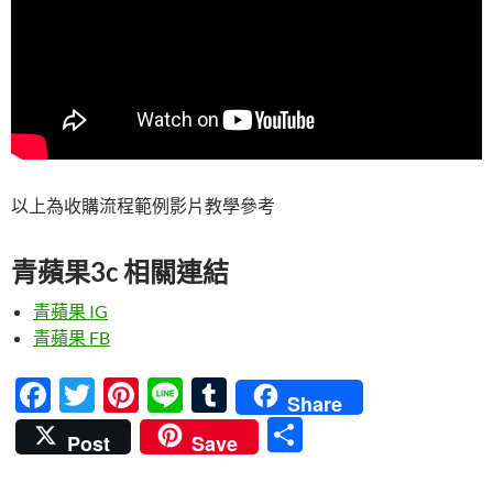
以上為收購流程範例影片教學參考
青蘋果3c 相關連結
青蘋果 IG
青蘋果 FB
F
T
Pi
Li
T
Share
ac
w
nt
n
u
分
Post
Save
e
itt
er
e
m
享