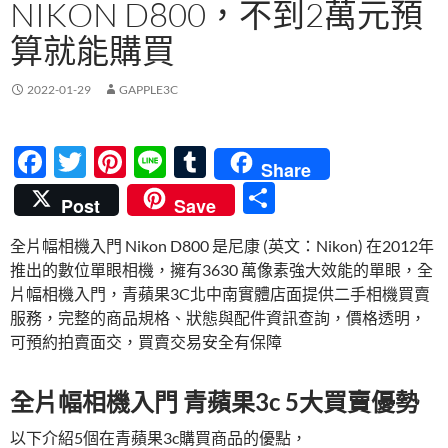
NIKON D800，不到2萬元預
算就能購買
2022-01-29
GAPPLE3C
F
T
Pi
Li
T
Share
ac
w
nt
n
u
分
Post
Save
e
itt
er
e
m
享
全片幅相機入門 Nikon D800 是尼康 (英文：Nikon) 在2012年
b
er
es
bl
推出的數位單眼相機，擁有3630 萬像素強大效能的單眼，全
o
t
r
片幅相機入門，青蘋果3C北中南實體店面提供二手相機買賣
o
服務，完整的商品規格、狀態與配件資訊查詢，價格透明，
可預約拍賣面交，買賣交易安全有保障
k
全片幅相機入門 青蘋果3c 5大買賣優勢
以下介紹5個在青蘋果3c購買商品的優點，