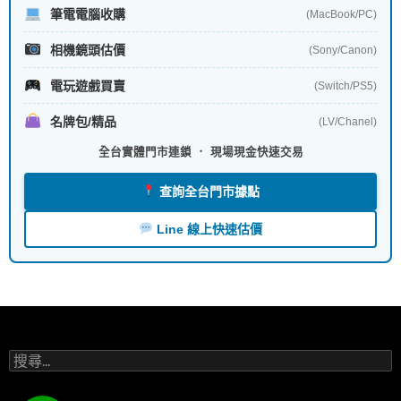
筆電電腦收購
(MacBook/PC)
相機鏡頭估價
(Sony/Canon)
電玩遊戲買賣
(Switch/PS5)
名牌包/精品
(LV/Chanel)
全台實體門市連鎖 ． 現場現金快速交易
查詢全台門市據點
Line 線上快速估價
搜
尋
關