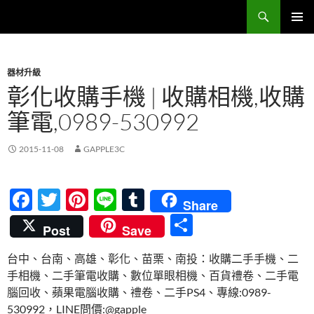
跳
搜
Sell Camera – 賣相機找這裡 (全台連鎖收購網)
至
尋
主
主要選單
要
器材升級
內
彰化收購手機 | 收購相機,收購
容
筆電,0989-530992
2015-11-08
GAPPLE3C
F
T
Pi
Li
T
Share
ac
w
nt
n
u
分
Post
Save
e
itt
er
e
m
享
台中、台南、高雄、彰化、苗栗、南投：收購二手手機、二
b
er
es
bl
手相機、二手筆電收購、數位單眼相機、百貨禮卷、二手電
o
t
r
腦回收、蘋果電腦收購、禮卷、二手PS4、專線:0989-
o
530992，LINE問價:@gapple