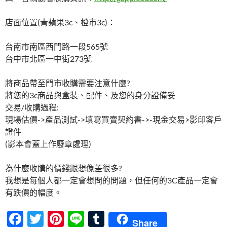
店面位置(青蘋果3c、橙市3c)：
台南市南區西門路一段565號
台中市北區一中街273號
將商品帶至門市收購需要注意什麼?
將您的3c商品與盒裝、配件、及您的身分證備妥
交易/收購過程:
現場估價->產品測試->填寫買賣契約書->-現金交易>影印客戶
證件
(影本會蓋上作廢章處理)
為什麼收購的價錢跟想像差很多?
我想是每個人都一定會想問的問題，但任何的3C產品一定會
有跌價的幅度。
F
T
Pi
Li
T
Share