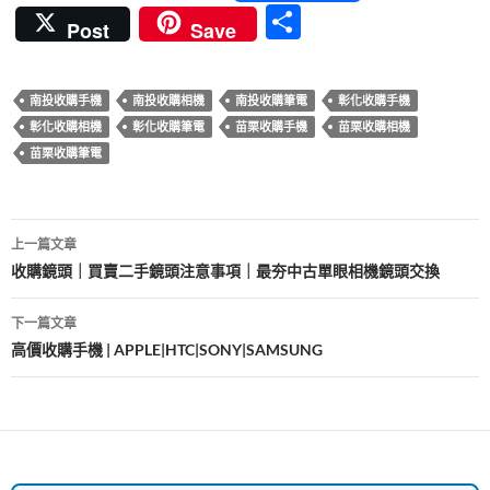
ac
w
nt
n
u
分
Post
Save
e
itt
er
e
m
享
b
er
es
bl
南投收購手機
南投收購相機
南投收購筆電
彰化收購手機
o
t
r
彰化收購相機
彰化收購筆電
苗栗收購手機
苗栗收購相機
o
苗栗收購筆電
k
文
上一篇文章
章
收購鏡頭｜買賣二手鏡頭注意事項｜最夯中古單眼相機鏡頭交換
導
下一篇文章
覽
高價收購手機 | APPLE|HTC|SONY|SAMSUNG