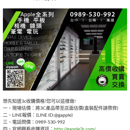
k
想先知道3c收購價格?您可以這樣做!
一、現場估價：將3C產品帶至店面估價(盒裝配件請帶齊)
二、LINE報價：(LINE ID:@gapple)
三、電話問價：0989-530-992
四、官網觀看收購資訊：
http://gapple3c.com/