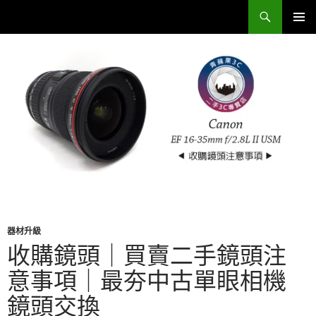
跳
搜
Sell Camera – 賣相機找這裡 (全台連鎖收購網)
至
尋
主
主要選單
要
內
容
器材升級
收購鏡頭｜買賣二手鏡頭注
意事項｜最夯中古單眼相機
鏡頭交換