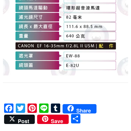
F
T
Pi
Li
T
Share
ac
w
nt
n
u
分
Post
Save
e
itt
er
e
m
享