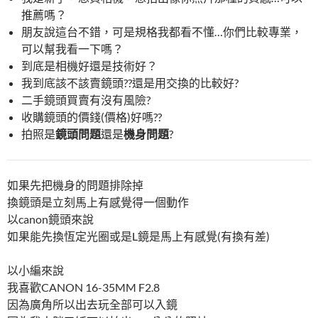
推薦嗎？
朋友說這台不錯，可是規格我都看不懂…你們比較專業，
可以幫我看一下嗎？
到底是相機好還是技術好？
我到底該不該賣鏡頭??還是用交換的比較好?
二手鏡頭買賣有沒有風險?
收購鏡頭的價錢(價格)好嗎??
拍照是
鏡頭問題
還是
機身問題
?
如果先把機身的問題排除掉
換鏡頭是立刻馬上有感覺得一個動作
以canon鏡頭來說
如果能先換恆定光圈或是L鏡是馬上有感覺(有換有差)
以小編來說
我喜歡CANON 16-35MM F2.8
因為廣角所以出去玩全部可以入鏡