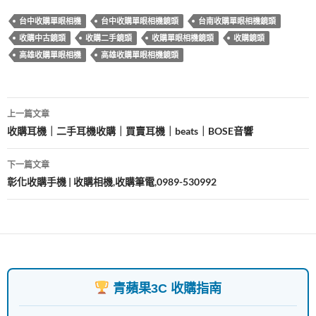
b
er
es
bl
台中收購單眼相機
台中收購單眼相機鏡頭
台南收購單眼相機鏡頭
o
t
r
收購中古鏡頭
收購二手鏡頭
收購單眼相機鏡頭
收購鏡頭
o
高雄收購單眼相機
高雄收購單眼相機鏡頭
k
文
上一篇文章
章
收購耳機｜二手耳機收購｜買賣耳機｜beats｜BOSE音響
導
下一篇文章
覽
彰化收購手機 | 收購相機,收購筆電,0989-530992
青蘋果3C 收購指南