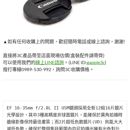
▲如有任何收購上的問題，歡迎隨時電話或線上諮詢，謝謝!
直接將3C產品帶至店面現場估價(盒裝配件請帶齊)
可以使用我們的
線上LINE諮詢
。(LINE ID:
gapple3c
)
撥打專線0989-530-992，詢問3C收購價格。
EF 16-35mm f/2.8L II USM鏡頭採用全新12組16片鏡片
光學設計，其中3種高精度非球面鏡片，能確保於廣角拍攝時
邊緣影像保持最佳畫質；而2片超低色散鏡片(UD) 則能大大
減低色散，確保於整個焦段範圍內均可拍攝出擁有出色對比