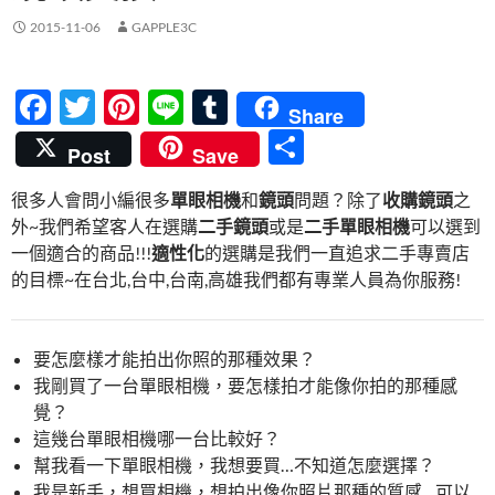
2015-11-06
GAPPLE3C
F
T
Pi
Li
T
Share
ac
w
nt
n
u
分
Post
Save
e
itt
er
e
m
享
很多人會問小編很多
單眼相機
和
鏡頭
問題？除了
收購鏡頭
之
b
er
es
bl
外~我們希望客人在選購
二手鏡頭
或是
二手單眼相機
可以選到
o
t
r
一個適合的商品!!!
適性化
的選購是我們一直追求二手專賣店
o
的目標~在台北,台中,台南,高雄我們都有專業人員為你服務!
k
要怎麼樣才能拍出你照的那種效果？
我剛買了一台單眼相機，要怎樣拍才能像你拍的那種感
覺？
這幾台單眼相機哪一台比較好？
幫我看一下單眼相機，我想要買…不知道怎麼選擇？
我是新手，想買相機，想拍出像你照片那種的質感…可以