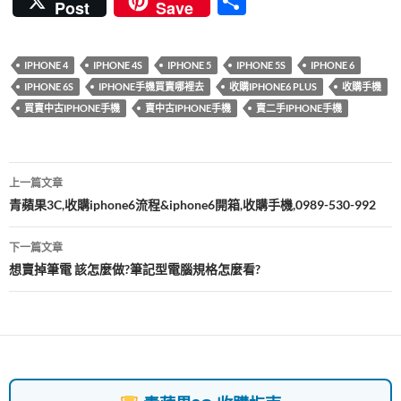
分
Post
Save
e
itt
er
e
m
享
b
er
es
bl
IPHONE 4
IPHONE 4S
IPHONE 5
IPHONE 5S
IPHONE 6
o
t
r
IPHONE 6S
IPHONE手機買賣哪裡去
收購IPHONE6 PLUS
收購手機
o
買賣中古IPHONE手機
賣中古IPHONE手機
賣二手IPHONE手機
k
文
上一篇文章
章
青蘋果3C,收購iphone6流程&iphone6開箱,收購手機,0989-530-992
導
下一篇文章
覽
想賣掉筆電 該怎麼做?筆記型電腦規格怎麼看?