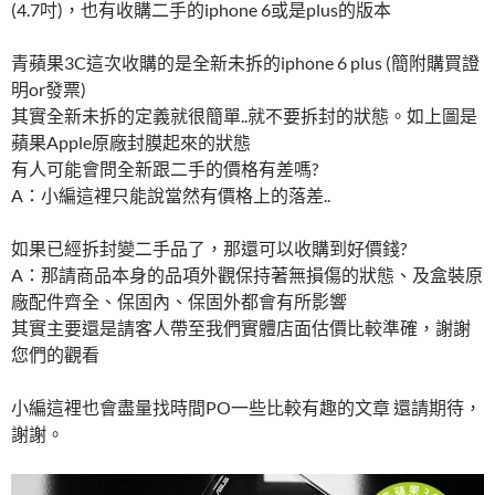
(4.7吋)，也有收購二手的iphone 6或是plus的版本
青蘋果3C這次收購的是全新未拆的iphone 6 plus (簡附購買證
明or發票)
其實全新未拆的定義就很簡單..就不要拆封的狀態。如上圖是
蘋果Apple原廠封膜起來的狀態
有人可能會問全新跟二手的價格有差嗎?
A：小編這裡只能說當然有價格上的落差..
如果已經拆封變二手品了，那還可以收購到好價錢?
A：那請商品本身的品項外觀保持著無損傷的狀態、及盒裝原
廠配件齊全、保固內、保固外都會有所影響
其實主要還是請客人帶至我們實體店面估價比較準確，謝謝
您們的觀看
小編這裡也會盡量找時間PO一些比較有趣的文章 還請期待，
謝謝。