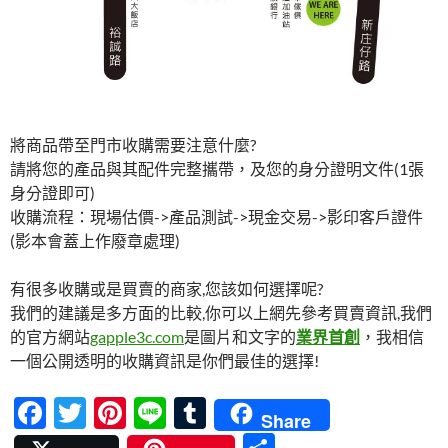
將商品帶至門市收購需要注意什麼?
請將您的產品與其配件完整攜帶，及您的身分證明文件(1張
身分證即可)
收購流程：現場估價->產品測試->現金交易->影印客戶證件
(影本會蓋上作廢章處理)
有很多收購或是買賣的商家,您該如何選擇呢?
我們的建議是多方面的比較,你可以上網先參考買賣資訊,我們
的官方網站
gapple3c.com
是圖片和文字的
業界首創
，我相信
一個公開透明的收購資訊是你們最佳的選擇!
F
T
Pi
Li
T
Share
ac
w
nt
n
u