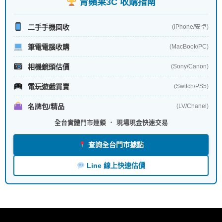
青蘋果3C 收購指南
二手手機回收
(iPhone/安卓)
筆電電腦收購
(MacBook/PC)
相機鏡頭估價
(Sony/Canon)
電玩遊戲買賣
(Switch/PS5)
名牌包/精品
(LV/Chanel)
全台實體門市連鎖 ． 現場現金快速交易
查詢全台門市據點
Line 線上快速估價