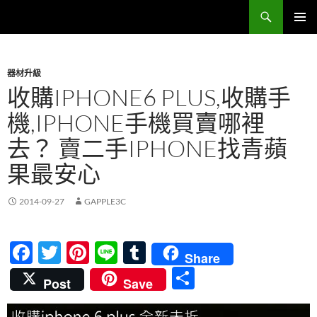
跳
搜
Sell Camera – 賣相機找這裡 (全台連鎖收購網)
至
尋
主
主要選單
要
器材升級
內
收購IPHONE6 PLUS,收購手
容
機,IPHONE手機買賣哪裡
去？ 賣二手IPHONE找青蘋
果最安心
2014-09-27
GAPPLE3C
F
T
Pi
Li
T
Share
ac
w
nt
n
u
分
Post
Save
e
itt
er
e
m
享