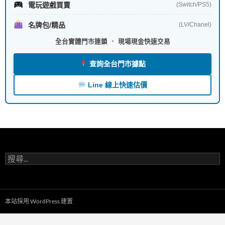
電玩遊戲買賣
(Switch/PS5)
名牌包/精品
(LV/Chanel)
全台實體門市連鎖 ． 現場現金快速交易
查詢全台門市據點
Line 線上快速估價
搜
尋
關
鍵
字:
本站採用 WordPress 建置