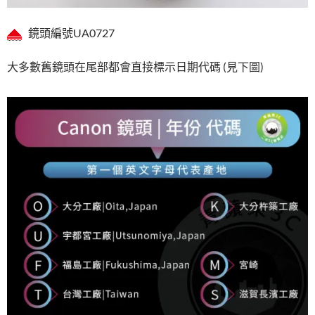
鏡頭編號UA0727
大多數舊鏡頭在尾部都會直接標示日期代碼 (見下圖)