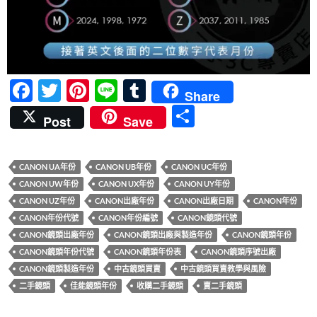
F
T
Pi
Li
T
Share
ac
w
nt
n
u
分
Post
Save
e
itt
er
e
m
享
b
er
es
bl
CANON UA年份
CANON UB年份
CANON UC年份
o
t
r
CANON UW年份
CANON UX年份
CANON UY年份
o
CANON UZ年份
CANON出廠年份
CANON出廠日期
CANON年份
k
CANON年份代號
CANON年份編號
CANON鏡頭代號
CANON鏡頭出廠年份
CANON鏡頭出廠與製造年份
CANON鏡頭年份
CANON鏡頭年份代號
CANON鏡頭年份表
CANON鏡頭序號出廠
CANON鏡頭製造年份
中古鏡頭買賣
中古鏡頭買賣教學與風險
二手鏡頭
佳能鏡頭年份
收購二手鏡頭
賣二手鏡頭