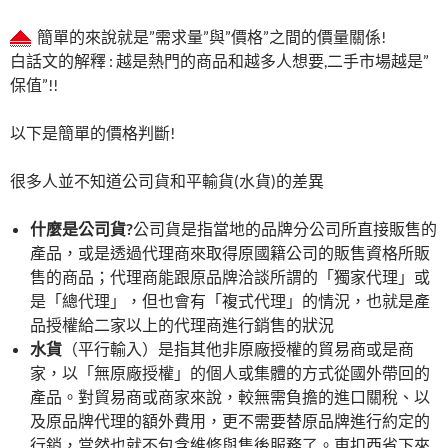
簡單的來說就是”需求量”與”價格”之間的價量關係!
白話文的解釋 : 越是熱門的商品和越多人想要,二手市場越是”
保值”!!
以下是簡單的價格判斷!
很多人並不知道公司貨和平輸貨(水貨)的差異
什麼是公司貨
?
公司貨是指當地的品牌分公司所直接販售的
產品，或是透過代理商來取得原國籍公司的販售資格所販
售的商品；代理商能跟原品牌洽談所謂的「獨家代理」或
是「總代理」，但也會有「複式代理」的情況，也就是產
品授權給二家以上的代理商進行銷售的狀況
水貨
（平行輸入）是指其他非原廠授權的貿易商或是商
家，以「無原廠授權」的個人或集體的方式從國外帶回的
產品。對貿易商或商家來說，較無需負擔的進口關稅、以
及原品牌代理的額外費用，更不需要替原品牌進行約定的
行銷，當然也就不包含維修與售後服務了。東扣西省下來