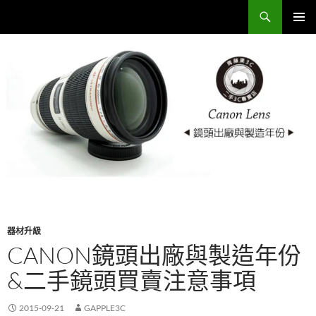
跳
搜
Sell Camera – 賣相機找這裡 (全台連鎖收購網)
至
尋
主
主要選單
要
內
容
器材升級
CANON鏡頭出廠與製造年份
&二手鏡頭買賣注意事項
2015-09-21
GAPPLE3C