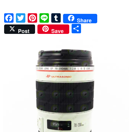
F
T
Pi
Li
T
Share
ac
w
nt
n
u
分
Post
Save
e
itt
er
e
m
享
b
er
es
bl
o
t
r
o
k