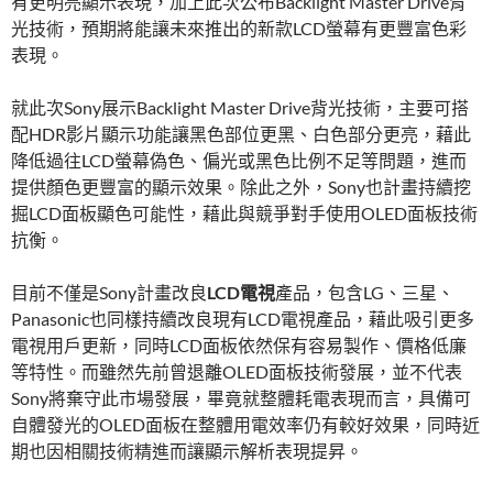
有更明亮顯示表現，加上此次公布Backlight Master Drive背
光技術，預期將能讓未來推出的新款LCD螢幕有更豐富色彩
表現。
就此次Sony展示Backlight Master Drive背光技術，主要可搭
配HDR影片顯示功能讓黑色部位更黑、白色部分更亮，藉此
降低過往LCD螢幕偽色、偏光或黑色比例不足等問題，進而
提供顏色更豐富的顯示效果。除此之外，Sony也計畫持續挖
掘LCD面板顯色可能性，藉此與競爭對手使用OLED面板技術
抗衡。
目前不僅是Sony計畫改良
LCD電視
產品，包含LG、三星、
Panasonic也同樣持續改良現有LCD電視產品，藉此吸引更多
電視用戶更新，同時LCD面板依然保有容易製作、價格低廉
等特性。而雖然先前曾退離OLED面板技術發展，並不代表
Sony將棄守此市場發展，畢竟就整體耗電表現而言，具備可
自體發光的OLED面板在整體用電效率仍有較好效果，同時近
期也因相關技術精進而讓顯示解析表現提昇。