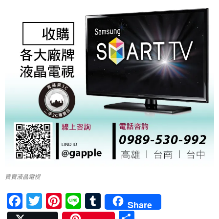
買賣液晶電視
F
T
Pi
Li
T
Share
ac
w
nt
n
u
分