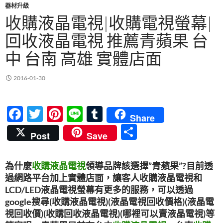
器材升級
收購液晶電視|收購電視螢幕|
回收液晶電視 推薦青蘋果 台
中 台南 高雄 實體店面
2016-01-30
F
T
Pi
Li
T
Share
ac
w
nt
n
u
分
Post
Save
e
itt
er
e
m
享
b
er
es
bl
為什麼
收購液晶電視
領導品牌該選擇”青蘋果”?目前透
o
t
r
過網路平台加上實體店面，讓客人收購液晶電視和
o
LCD/LED液晶電視螢幕有更多的服務，可以透過
google搜尋(收購液晶電視)(液晶電視回收價格)(液晶電
k
視回收價)(收購回收液晶電視)(哪裡可以賣液晶電視)等