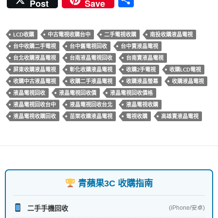
Post
Save
e
itt
er
e
m
享
b
er
es
bl
LCD收購
中古電視收購台中
二手電視收購
南投收購液晶電視
o
t
r
台中收購二手電視
台中舊電視回收
台中賣液晶電視
o
台北收購液晶電視
台南液晶電視回收
台南賣液晶電視
k
屏東收購液晶電視
彰化收購液晶電視
收購2手電視
收購LCD電視
收購中古液晶電視
收購二手液晶電視
收購液晶螢幕
收購液晶電視
液晶電視回收
液晶電視回收價
液晶電視回收價格
液晶電視回收台中
液晶電視回收台北
液晶電視收購
液晶電視收購回收
苗栗收購液晶電視
電視收購
高雄賣液晶電視
青蘋果3C 收購指南
二手手機回收
(iPhone/安卓)