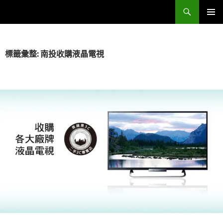
跳
搜
Sell Camera – 賣相機找這裡 (全台連鎖收購網)
至
尋
主
主要選單
要
內
標籤彙整: 南投收購液晶電視
容