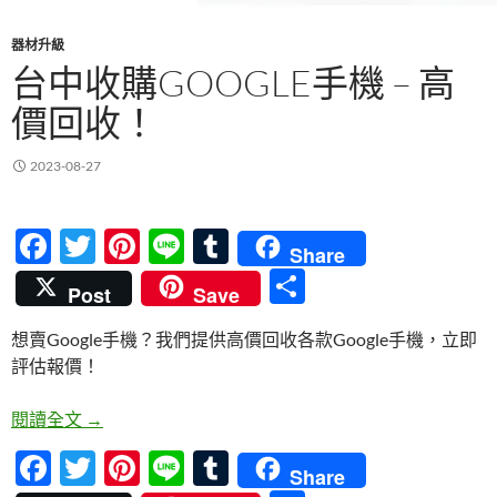
器材升級
台中收購GOOGLE手機 – 高
價回收！
2023-08-27
F
T
Pi
Li
T
Share
ac
w
nt
n
u
分
Post
Save
e
itt
er
e
m
享
想賣Google手機？我們提供高價回收各款Google手機，立即
b
er
es
bl
評估報價！
o
t
r
o
台中收購Google手機 – 高價回收！
閱讀全文
→
k
F
T
Pi
Li
T
Share