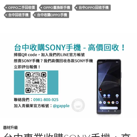
b
er
es
bl
OPPO二手回收價
OPPO舊換新手機
台中OPPO回收手機
o
t
r
台中回收手機
台中收購OPPO手機
o
k
器材升級