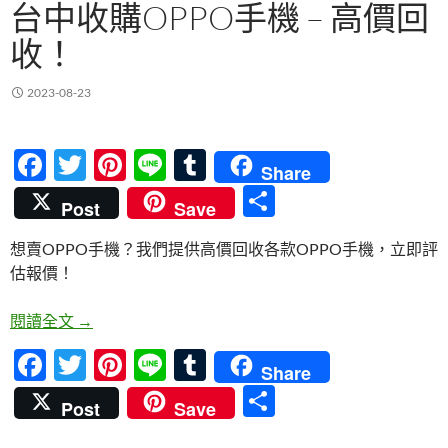
台中收購OPPO手機 – 高價回
收！
2023-08-23
F
T
Pi
Li
T
Share
ac
w
nt
n
u
分
Post
Save
e
itt
er
e
m
享
想賣OPPO手機？我們提供高價回收各款OPPO手機，立即評
b
er
es
bl
估報價！
o
t
r
o
台中收購OPPO手機 – 高價回收！
閱讀全文
→
k
F
T
Pi
Li
T
Share
ac
w
nt
n
u
分
Post
Save
e
itt
er
e
m
享