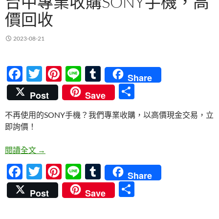
台中專業收購SONY手機，高
價回收
2023-08-21
F
T
Pi
Li
T
Share
ac
w
nt
n
u
分
Post
Save
e
itt
er
e
m
享
不再使用的SONY手機？我們專業收購，以高價現金交易，立
b
er
es
bl
即詢價！
o
t
r
o
台中專業收購SONY手機，高價回收
閱讀全文
→
k
F
T
Pi
Li
T
Share
ac
w
nt
n
u
分
Post
Save
e
itt
er
e
m
享
b
er
es
bl