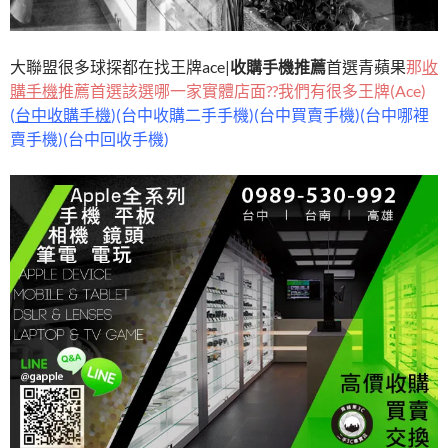
大聯盟很多球探都在找王牌ace|
收購手機推薦
首選青蘋果
那
收
購手機
推薦首選該選哪一家實體店面??我們有很多王牌(Ace)
(
台中收購手機
)(台中收購二手手機)(台中買賣手機)(台中哪裡
賣手機)(台中回收手機)