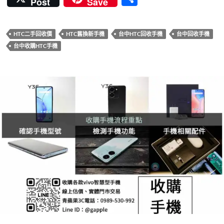
Post
Save
e
itt
er
e
m
享
b
er
es
bl
HTC二手回收價
HTC舊換新手機
台中HTC回收手機
台中回收手機
o
t
r
台中收購HTC手機
o
k