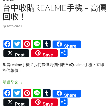
台中收購REALME手機 – 高價
回收！
2023-08-24
F
T
Pi
Li
T
Share
ac
w
nt
n
u
分
Post
Save
e
itt
er
e
m
享
想賣realme手機？我們提供高價回收各款realme手機，立即
b
er
es
bl
評估報價！
o
t
r
o
台中收購realme手機 – 高價回收！
閱讀全文
→
k
F
T
Pi
Li
T
Share
ac
w
nt
n
u
分
Post
Save
e
itt
er
e
m
享