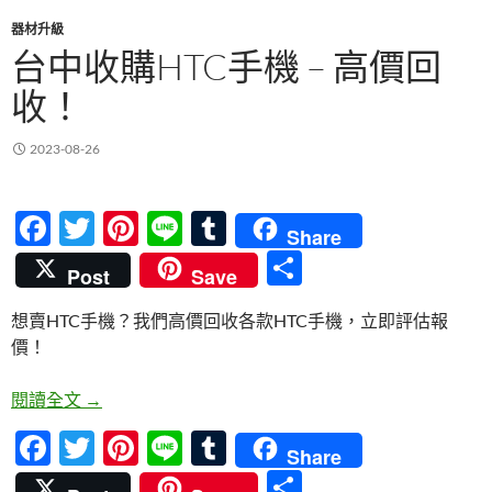
器材升級
台中收購HTC手機 – 高價回
收！
2023-08-26
F
T
Pi
Li
T
Share
ac
w
nt
n
u
分
Post
Save
e
itt
er
e
m
享
想賣HTC手機？我們高價回收各款HTC手機，立即評估報
b
er
es
bl
價！
o
t
r
o
台中收購HTC手機 – 高價回收！
閱讀全文
→
k
F
T
Pi
Li
T
Share
ac
w
nt
n
u
分