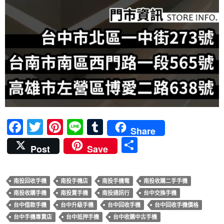
F
T
Pi
Li
T
Share
ac
w
nt
n
u
分
Post
Save
e
itt
er
e
m
享
b
er
es
bl
南投回收手機
南投手機店
南投手機電
南投收購二手手機
o
t
r
南投收購手機
南投賣手機
南投通訊行
台中交換手機
o
台中借款手機
台中升級手機
台中回收手機
台中回收手機價格
k
台中手機專賣店
台中抵押手機
台中收購中古手機