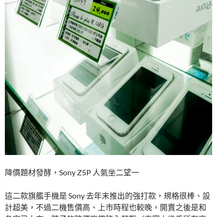
降價題材發酵，Sony Z5P 人氣坐二望一
這二款旗艦手機是 Sony 去年末推出的強打款，規格很棒、設
計超美，不過二機售價高、上市時程也較晚，開賣之後是和