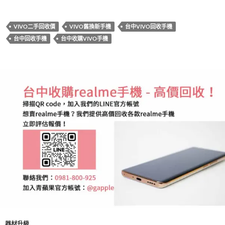
e
itt
er
e
m
享
b
er
es
bl
VIVO二手回收價
VIVO舊換新手機
台中VIVO回收手機
o
t
r
台中回收手機
台中收購VIVO手機
o
k
器材升級