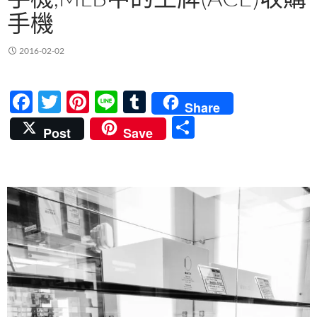
手機
2016-02-02
F
T
Pi
Li
T
Share
ac
w
nt
n
u
分
Post
Save
e
itt
er
e
m
享
b
er
es
bl
o
t
r
o
k