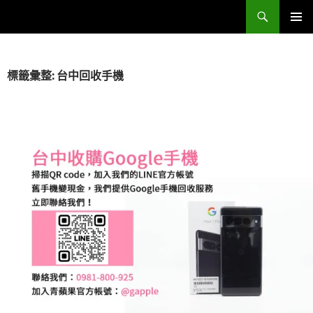
跳
搜
Sell Camera – 賣相機找這裡 (全台連鎖收購網)
至
尋
主
主要選單
要
內
標籤彙整: 台中回收手機
容