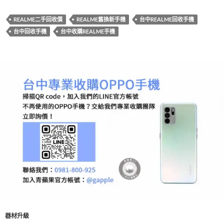
b
er
es
bl
REALME二手回收價
REALME舊換新手機
台中REALME回收手機
o
t
r
台中回收手機
台中收購REALME手機
o
k
器材升級