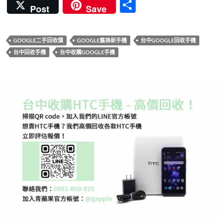
ac
w
nt
n
u
分
Post
Save
e
itt
er
e
m
享
b
er
es
bl
GOOGLE二手回收價
GOOGLE舊換新手機
台中GOOGLE回收手機
o
t
r
台中回收手機
台中收購GOOGLE手機
o
k