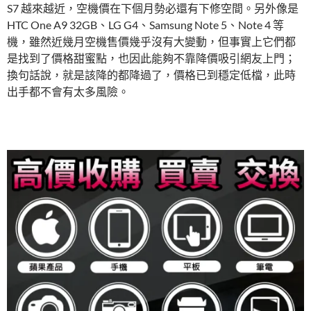
S7 越來越近，空機價在下個月勢必還有下修空間。另外像是
HTC One A9 32GB、LG G4、Samsung Note 5、Note 4 等
機，雖然近幾月空機售價幾乎沒有大變動，但事實上它們都
是找到了價格甜蜜點，也因此能夠不靠降價吸引網友上門；
換句話說，就是該降的都降過了，價格已到穩定低檔，此時
出手都不會有太多風險。