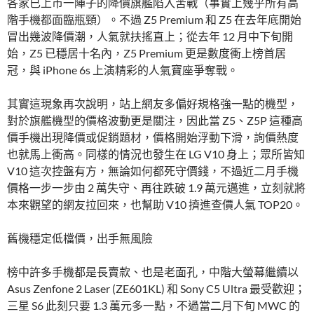
各家已上市一陣子的降價旗艦陷入苦戰（事實上幾乎所有高
階手機都面臨瓶頸）。不過 Z5 Premium 和 Z5 在去年底開始
冒出幾波降價潮，人氣就扶搖直上；從去年 12 月中下旬開
始，Z5 已穩居十名內，Z5 Premium 更是數度衝上榜首居
冠，與 iPhone 6s 上演精彩的人氣寶座爭奪戰。
其實這現象再次說明，站上網友多偏好規格強一點的機型，
對於旗艦機型的價格波動更是關注，因此當 Z5、Z5P 這種高
價手機出現降價或促銷題材，價格開始浮動下滑，詢價熱度
也就馬上衝高。同樣的情況也發生在 LG V10 身上；眾所皆知
V10 這次控盤有方，無論如何都死守價錢，不過近二月手機
價格一步一步由 2 萬失守、再往跌破 1.9 萬元邁進，立刻就將
本來觀望的網友拉回來，也幫助 V10 擠進查價人氣 TOP20。
舊機穩定低檔價，出手無風險
榜中許多手機都是長賣款、也是老面孔，中階大螢幕繼續以
Asus Zenfone 2 Laser (ZE601KL) 和 Sony C5 Ultra 最受歡迎；
三星 S6 此刻只要 1.3 萬元多一點，不過當二月下旬 MWC 的