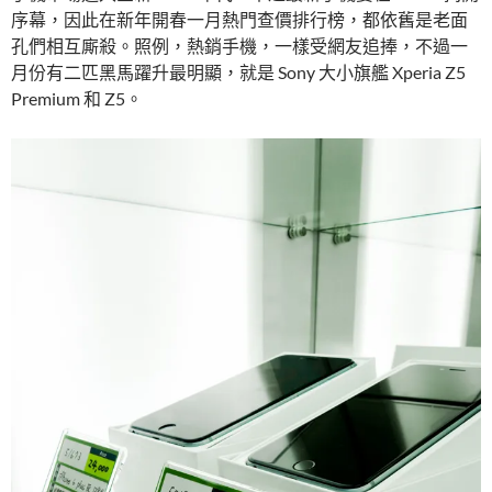
序幕，因此在新年開春一月熱門查價排行榜，都依舊是老面
孔們相互廝殺。照例，熱銷手機，一樣受網友追捧，不過一
月份有二匹黑馬躍升最明顯，就是 Sony 大小旗艦 Xperia Z5
Premium 和 Z5。