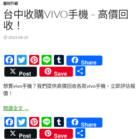
器材升級
台中收購VIVO手機 – 高價回
收！
2023-08-25
F
T
Pi
Li
T
Share
ac
w
nt
n
u
分
Post
Save
e
itt
er
e
m
享
想賣vivo手機？我們提供高價回收各款vivo手機，立即評估報
b
er
es
bl
價！
o
t
r
o
台中收購vivo手機 – 高價回收！
閱讀全文
→
k
F
T
Pi
Li
T
Share
ac
w
nt
n
u
分
Post
Save