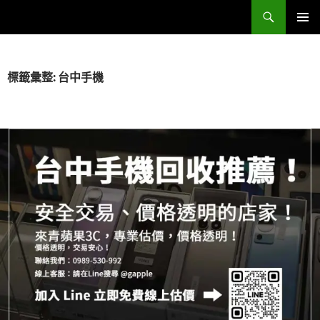
跳
搜
Sell Camera – 賣相機找這裡 (全台連鎖收購網)
至
尋
主
主要選單
要
內
標籤彙整: 台中手機
容