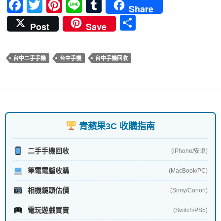
k
F
T
Pi
Li
T
Share
ac
w
nt
n
u
分
Post
Save
e
itt
er
e
m
享
b
er
es
bl
台中二手手機
台中手機
台中手機回收
o
t
r
o
k
青蘋果3C 收購指南
二手手機回收
(iPhone/安卓)
筆電電腦收購
(MacBook/PC)
相機鏡頭估價
(Sony/Canon)
電玩遊戲買賣
(Switch/PS5)