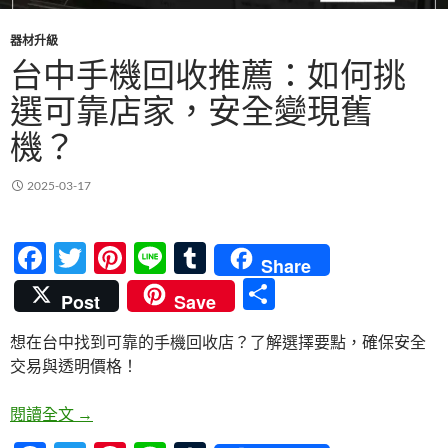
器材升級
台中手機回收推薦：如何挑
選可靠店家，安全變現舊
機？
2025-03-17
F
T
Pi
Li
T
Share
ac
w
nt
n
u
分
Post
Save
e
itt
er
e
m
享
想在台中找到可靠的手機回收店？了解選擇要點，確保安全
b
er
es
bl
交易與透明價格！
o
t
r
o
台中手機回收推薦：如何挑選可靠店家，安全變現舊
閱讀全文
→