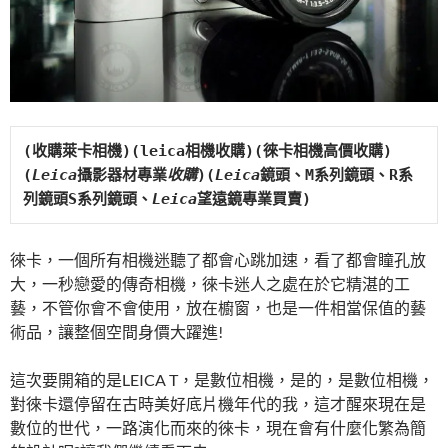
(收購萊卡相機)(leica相機收購)(徠卡相機高價收購)
(
Leica
攝影器材專業
收購
)(
Leica
鏡頭、M系列鏡頭、R系
列鏡頭S系列鏡頭、
Leica
望遠鏡專業買賣)
徠卡，一個所有相機迷聽了都會心跳加速，看了都會瞳孔放
大，一秒戀愛的傳奇相機，徠卡迷人之處在於它精湛的工
藝，不管你會不會使用，放在櫥窗，也是一件相當保值的藝
術品，讓整個空間身價大躍進!
這次要開箱的是LEICA T，是數位相機，是的，是數位相機，
對徠卡還停留在古時美好底片機年代的我，這才醒來現在是
數位的世代，一路演化而來的徠卡，現在會有什麼化繁為簡