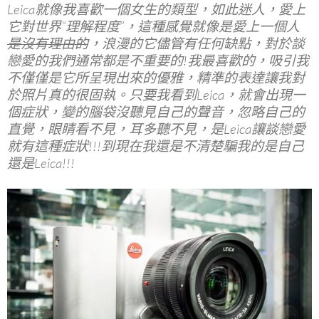
Leica就像我喜歡一個女生的類型，如此迷人，愛上
b
er
es
bl
它對世界”理解程度”，這種感覺就像是愛上一個人
o
t
r
是沒有理由的
，浪漫的它儘管有任何缺點，對於談
o
戀愛的我們通常都是不重要的!我最喜歡的，吸引我
不僅僅是它所呈現出來的優雅，精準的表達讓我對
k
於照片真的很固執。只要我看到Leica，就會出現一
個症狀，變的腦袋沒聽見自己的聲音，忽略自己的
直覺，眼睛看不見，耳多聽不見，是Leica讓談戀愛
就有這種症狀!!!到現在我還是不清楚騙我的是自己
還是Leica!!!