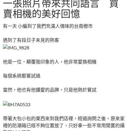
一張照片帶來共同語言 買
b
er
es
bl
賣相機的美好回憶
o
t
r
o
有一天 小編到了我們充滿人情味的台南橙市
k
遇到了有段日子未見的熟客
他是一位，顛覆我印象的人，他非常愛換相機
每個系統都嘗試過
當然，他也有他鍾愛的品牌，只是他熱於嘗試
帶著大包小包的東西來到我們店裡，經過詢問之後，原來家
裡的防潮箱已經不夠位置放了，只好拿一些不常用閒置的攝