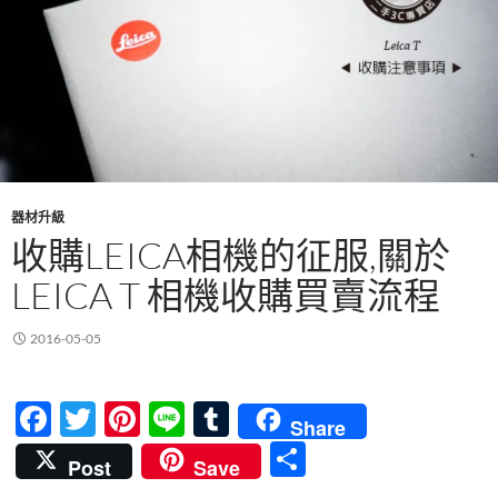
器材升級
收購LEICA相機的征服,關於
LEICA T 相機收購買賣流程
2016-05-05
F
T
Pi
Li
T
Share
ac
w
nt
n
u
分
Post
Save
e
itt
er
e
m
享