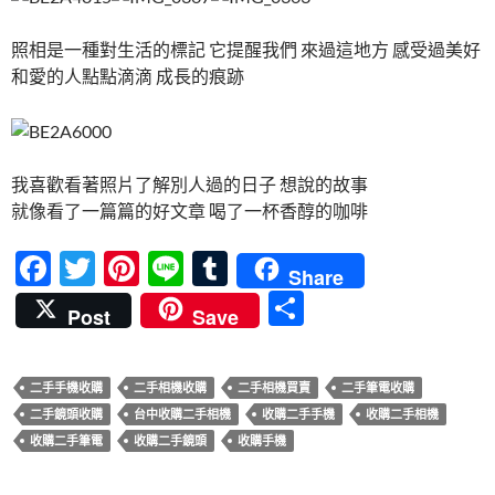
照相是一種對生活的標記 它提醒我們 來過這地方 感受過美好
和愛的人點點滴滴 成長的痕跡
我喜歡看著照片了解別人過的日子 想說的故事
就像看了一篇篇的好文章 喝了一杯香醇的咖啡
F
T
Pi
Li
T
Share
ac
w
nt
n
u
分
Post
Save
e
itt
er
e
m
享
b
er
es
bl
二手手機收購
二手相機收購
二手相機買賣
二手筆電收購
o
t
r
二手鏡頭收購
台中收購二手相機
收購二手手機
收購二手相機
o
收購二手筆電
收購二手鏡頭
收購手機
k