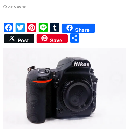
2016-05-18
F
T
Pi
Li
T
Share
ac
w
nt
n
u
分
Post
Save
e
itt
er
e
m
享
b
er
es
bl
o
t
r
o
k