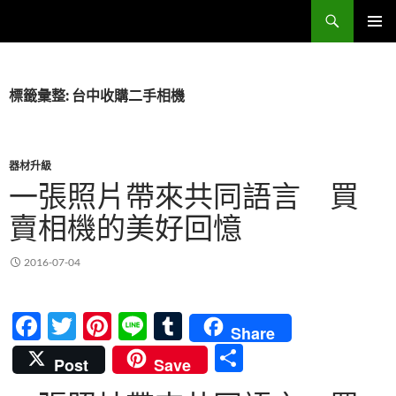
跳
搜
Sell Camera – 賣相機找這裡 (全台連鎖收購網)
至
尋
主
主要選單
要
內
標籤彙整: 台中收購二手相機
容
器材升級
一張照片帶來共同語言 買
賣相機的美好回憶
2016-07-04
F
T
Pi
Li
T
Share
ac
w
nt
n
u
分
Post
Save
e
itt
er
e
m
享