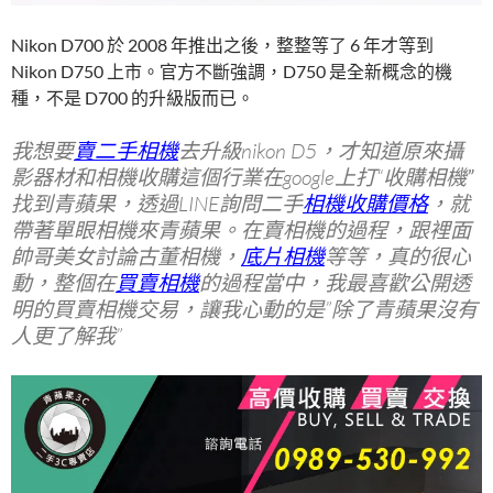
Nikon D700 於 2008 年推出之後，整整等了 6 年才等到
Nikon D750 上市。官方不斷強調，D750 是全新概念的機
種，不是 D700 的升級版而已。
我想要
賣二手相機
去升級nikon D5，才知道原來攝
影器材和
相機收購
這個行業在google上打“
收購相機”
找到青蘋果，透過LINE詢問二手
相機收購價格
，就
帶著單眼相機來青蘋果。在
賣相機
的過程，跟裡面
帥哥美女討論
古董相機
，
底片相機
等等，真的很心
動，整個在
買賣相機
的過程當中，我最喜歡公開透
明的
買賣相機交易
，讓我心動的是”除了青蘋果沒有
人更了解我”