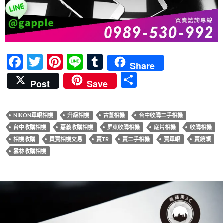
F
T
Pi
Li
T
Share
ac
w
nt
n
u
分
Post
Save
e
itt
er
e
m
享
b
er
es
bl
NIKON單眼相機
升級相機
古董相機
台中收購二手相機
o
t
r
台中收購相機
嘉義收購相機
屏東收購相機
底片相機
收購相機
o
相機收購
買賣相機交易
賣TR
賣二手相機
賣單眼
賣鏡頭
k
雲林收購相機