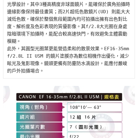
光學設計，其中3種高精度非球面鏡片，能確保於廣角拍攝時
邊緣影像保持最佳畫質；而2片超低色散鏡片(UD) 則能大大
減低色散，確保於整個焦段範圍內均可拍攝出擁有出色對比
度、解析度及色彩表現的質優影像。其f/2.8大光圈在身處
陰暗環境下拍攝時，能配合較高速快門，有效避免主體震動
模糊。

此外，其圓型光圈葉更能營造柔和的散景效果。EF16-35mm 
f/2.8L II USM 的鏡片塗膜亦為數位相機作出優化，減少
眩光及鬼影現像。鏡頭更備有防塵防水滴設計，能應付嚴峻
的戶外拍攝場合。