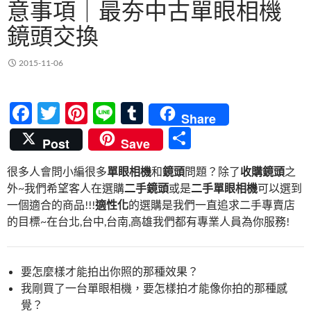
意事項｜最夯中古單眼相機
鏡頭交換
2015-11-06
F
T
Pi
Li
T
Share
ac
w
nt
n
u
分
Post
Save
e
itt
er
e
m
享
很多人會問小編很多
單眼相機
和
鏡頭
問題？除了
收購鏡頭
之
b
er
es
bl
外~我們希望客人在選購
二手鏡頭
或是
二手單眼相機
可以選到
o
t
r
一個適合的商品!!!
適性化
的選購是我們一直追求二手專賣店
o
的目標~在台北,台中,台南,高雄我們都有專業人員為你服務!
k
要怎麼樣才能拍出你照的那種效果？
我剛買了一台單眼相機，要怎樣拍才能像你拍的那種感
覺？