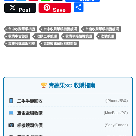
ac
w
nt
n
u
分
Post
Save
e
itt
er
e
m
享
b
er
es
bl
台中收購單眼相機
台中收購單眼相機鏡頭
台南收購單眼相機鏡頭
o
t
r
收購中古鏡頭
收購二手鏡頭
收購單眼相機鏡頭
收購鏡頭
o
高雄收購單眼相機
高雄收購單眼相機鏡頭
k
青蘋果3C 收購指南
二手手機回收
(iPhone/安卓)
筆電電腦收購
(MacBook/PC)
相機鏡頭估價
(Sony/Canon)