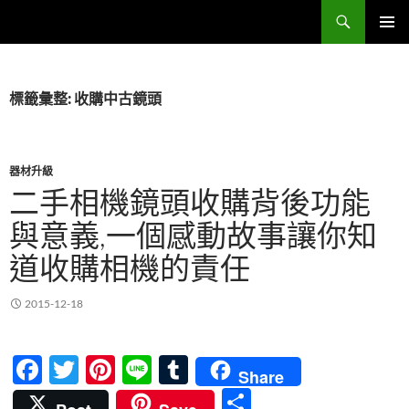
跳
搜
Sell Camera – 賣相機找這裡 (全台連鎖收購網)
至
尋
主
主要選單
要
內
標籤彙整: 收購中古鏡頭
容
器材升級
二手相機鏡頭收購背後功能
與意義,一個感動故事讓你知
道收購相機的責任
2015-12-18
F
T
Pi
Li
T
Share
ac
w
nt
n
u
分