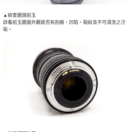
▲檢查鏡頭前玉
詳看前玉鏡面外觀是否有刮痕，凹陷，裂紋及不可清洗之汙
垢。