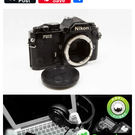
Post
Save
e
itt
er
e
m
享
b
er
es
bl
o
t
r
o
k