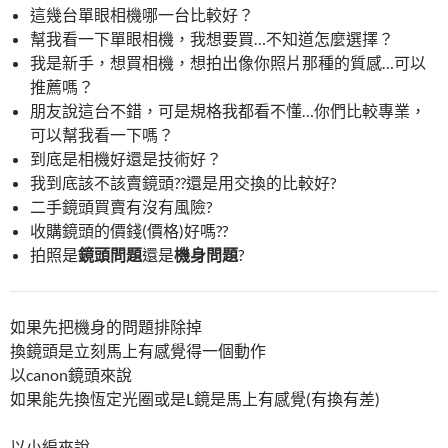
這幾台單眼相機哪一台比較好？
幫我看一下單眼相機，我想要買…不知道怎麼選擇？
我是新手，想買相機，想拍出像你照片那種的質感…可以
推薦嗎？
朋友說這台不錯，可是規格我都看不懂…你們比較專業，
可以幫我看一下嗎？
到底是相機好還是技術好？
我到底該不該賣鏡頭??還是用交換的比較好?
二手鏡頭買賣有沒有風險?
收購鏡頭的價錢(價格)好嗎??
拍照是
鏡頭問題
還是
機身問題
?
如果先把機身的問題排除掉
換鏡頭是立刻馬上有感覺得一個動作
以canon鏡頭來說
如果能先換恆定光圈或是L鏡是馬上有感覺(有換有差)
以小編來說