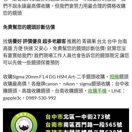
們不說永遠最高價收購，但我們會努力用最合理的價格收購
您的鏡頭
免費幫您的鏡頭診斷估價
找
信譽好 評價優良 超多老顧客
推薦的 青蘋果 台北 台中 台南
高雄 方便 快速 又安心，免費幫您的鏡頭診斷估價! 就算您沒
有要賣給我們? 我們現場工作人員也會告訴您的鏡頭現況 讓您
可以先做一些鏡頭保養預防
收購Sigma 20mm F1.4 DG HSM Art-二手鏡頭收購，
相機
鏡頭
收購最高價！各廠牌canon、 nikon、sigma鏡頭收購：台中收
購鏡頭、高雄收購鏡頭、台南收購鏡頭，
收購手機
，LINE：
gapple3c，0989-530-992