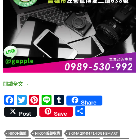
二手相機鏡頭收購背後功能與意義,一個感動故事讓
閱讀全文
→
F
T
Pi
Li
T
Share
ac
w
nt
n
u
分
Post
Save
e
itt
er
e
m
享
b
er
es
bl
NIKON銘鏡
NIKON銘鏡收購
SIGMA 20MM F1.4 DG HSM ART