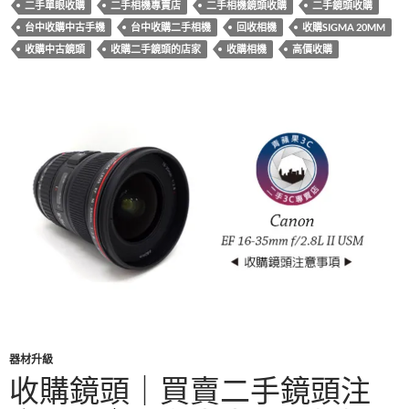
o
t
r
二手單眼收購
二手相機專賣店
二手相機鏡頭收購
二手鏡頭收購
o
台中收購中古手機
台中收購二手相機
回收相機
收購SIGMA 20MM
k
收購中古鏡頭
收購二手鏡頭的店家
收購相機
高價收購
器材升級
收購鏡頭｜買賣二手鏡頭注