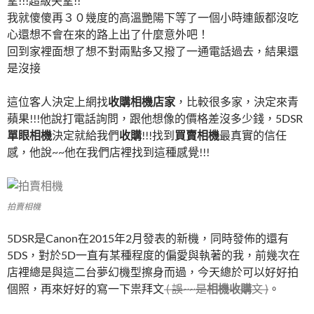
望!!!超級失望!!
我就傻傻再３０幾度的高溫艷陽下等了一個小時連飯都沒吃
心還想不會在來的路上出了什麼意外吧！
回到家裡面想了想不對兩點多又撥了一通電話過去，結果還
是沒接
這位客人決定上網找
收購相機店家
，比較很多家，決定來青
蘋果!!!他說打電話詢問，跟他想像的價格差沒多少錢，5DSR
單眼相機
決定就給我們
收購
!!!找到
買賣相機
最真實的信任
感，他說~~他在我們店裡找到這種感覺!!!
拍賣相機
5DSR是Canon在2015年2月發表的新機，同時發佈的還有
5DS，對於5D一直有某種程度的偏愛與執著的我，前幾次在
店裡總是與這二台夢幻機型擦身而過，今天總於可以好好拍
個照，再來好好的寫一下祟拜文
( 誤~~是
相機收購
文 )
。