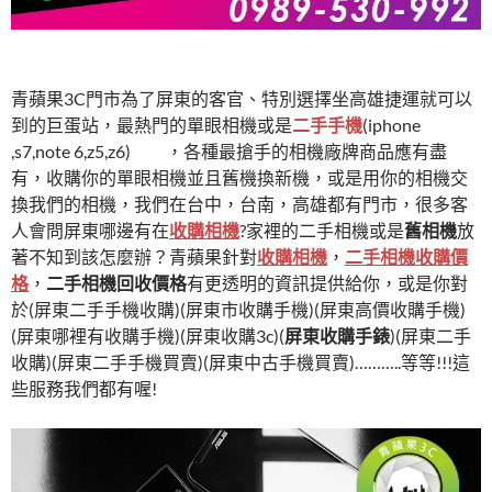
收購相機(台北)(台中)(台南)(高雄)
青蘋果3C門市為了屏東的客官、特別選擇坐高雄捷運就可以
到的巨蛋站，最熱門的單眼相機或是
二手手機
(iphone
,s7,note 6,z5,z6)
收購
，各種最搶手的相機廠牌商品應有盡
有，收購你的單眼相機並且舊機換新機，或是用你的相機交
換我們的相機，我們在台中，台南，高雄都有門市，很多客
人會問屏東哪邊有在
收購相機
?家裡的二手相機或是
舊相機
放
著不知到該怎麼辦？青蘋果針對
收購相機
，
二手相機收購價
格
，
二手相機回收價格
有更透明的資訊提供給你，或是你對
於(屏東二手手機收購)(屏東市收購手機)(屏東高價收購手機)
(屏東哪裡有收購手機)(屏東收購3c)(
屏東收購手錶
)(屏東二手
收購)(屏東二手手機買賣)(屏東中古手機買賣)………..等等!!!這
些服務我們都有喔!