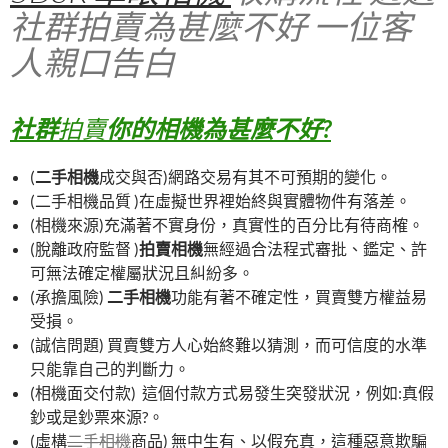
社群拍賣為甚麼不好 一位客
o
t
r
o
人親口告白
k
社群
拍賣
你的相機為甚麼不好?
(
二手相機
成交與否)網路交易有其不可預期的變化。
(二手相機品質 )在虛擬世界裡始終與實體物件有落差。
(相機來源)充滿著不實身份，真實性的百分比有待商榷。
(脫離政府監督 )
拍賣相機
無經過合法程式審批、鑑定、許
可無法確定權屬狀況且糾紛多。
(承擔風險)
二手相機
功能有著不確定性，買賣雙方權益易
受損。
(誠信問題) 買賣雙方人心始終難以猜測，而可信度的水準
只能靠自己的判斷力。
(相機面交付款) 這個付款方式易發生突發狀況，例如:真假
鈔或是鈔票來源?。
(虛構
二手相機
商品) 無中生有、以假充真，這種惡意欺騙