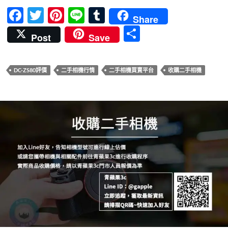
F
T
Pi
Li
T
Share
ac
w
nt
n
u
分
Post
Save
e
itt
er
e
m
享
b
er
es
bl
DC-ZS80評價
二手相機行情
二手相機買賣平台
收購二手相機
o
t
r
o
k