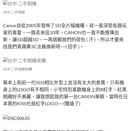
台中 二手相機
Canon自從2005年發佈了5D全片幅機種，就一直深受各路玩
家的喜愛，一路走來這10年，CANON也一直不斷推陳出
新，讓5D超越5D，一再挑戰我們的荷包 ( 汗 )，所以才要來
找我們青蘋果3C汰舊換新呀~~( 招手 )。
台中 二手相機收購
基本上和前一代5D3相比外型上並沒有太大的差異，只有機
身上的LOGO有不相同，小宅特別喜歡機身上的R紅字，紅黑
相襯好不美麗，讓我想起我的第一台CANON單眼，當時在日
本買的KISS也是紅字LOGO~~(飄遠了)