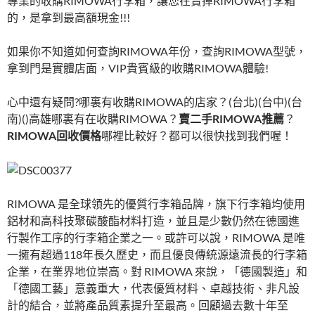
專業的收購RIMOWA行李箱，讓您在賣掉RIMOWA行李箱
的，是拿到最高額現金!!!
如果你不知道如何查詢RIMOWA年份，查詢RIMOWA型號，
拿到門是實體店面，VIP貴賓級的收購RIMOWA體驗!
心中還有疑問?哪裏有收購RIMOWA的店家？(台北)(台中)(台
南)()高雄哪裏有在收購RIMOWA？
賣二手RIMOWA推薦
？
RIMOWA回收價格
哪裡比較好？都可以很快找到我們喔！
RIMOWA 是全球領先的優質行李箱品牌，旗下行李箱均使用
鋁材和高科技聚碳酸酯材料打造，並且是少數仍然在德國進
行製作工序的行李箱企業之一。或許可以說，RIMOWA 是唯
一擁有超過118年長久歷史，而且優良傳統源遠流長的行李箱
企業，在業界地位崇高。對 RIMOWA 來說，「德國製造」和
「德國工藝」意義重大，代表優質材料、卓越技術、非凡設
計的結合，並將產品質素提升至最高。回顧過去數十年至