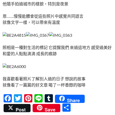
他隨手拍過城市的樣貌，特別是夜景
恩…….慢慢能體會從這些照片中感覺共同語言
就像文字一樣，可以帶來有溫度
照相是一種對生活的標記 它提醒我們 來過這地方 感受過美好
和愛的人點點滴滴 成長的痕跡
我喜歡看著照片了解別人過的日子 想說的故事
就像看了一篇篇的好文章 喝了一杯香醇的咖啡
F
T
Pi
Li
T
Share
ac
w
nt
n
u
分
Post
Save
e
itt
er
e
m