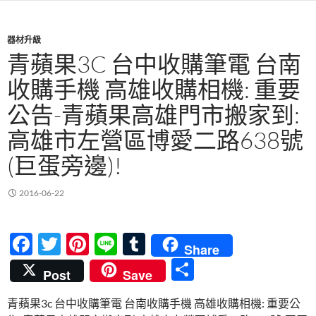
器材升級
青蘋果3C 台中收購筆電 台南
收購手機 高雄收購相機: 重要
公告-青蘋果高雄門市搬家到:
高雄市左營區博愛二路638號
(巨蛋旁邊)!
2016-06-22
F
T
Pi
Li
T
Share
ac
w
nt
n
u
分
Post
Save
e
itt
er
e
m
享
青蘋果3c 台中收購筆電 台南收購手機 高雄收購相機: 重要公
b
er
es
bl