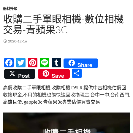
器材升級
收購二手單眼相機-數位相機
交易-青蘋果3C
2020-12-16
F
T
Pi
Li
T
Share
ac
w
nt
n
u
分
Post
Save
e
itt
er
e
m
享
高價收購二手單眼相機,收購相機,DSLR,提供中古相機估價回
b
er
es
bl
收換現金,不用的相機也能快速回收換現金,台中一中,台南西門,
o
t
r
高雄巨蛋, gapple3c 青蘋果3c專業估價買賣交易
o
k