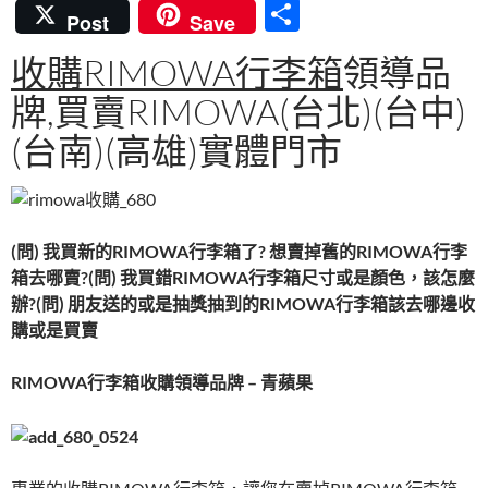
ac
w
nt
n
u
分
Post
Save
e
itt
er
e
m
享
收購RIMOWA行李箱
領導品
b
er
es
bl
牌,買賣RIMOWA(台北)(台中)
o
t
r
o
(台南)(高雄)實體門市
k
(問) 我買新的RIMOWA行李箱了? 想賣掉舊的RIMOWA行李
箱去哪賣?
(問) 我買錯RIMOWA行李箱尺寸或是顏色，該怎麼
辦?
(問) 朋友送的或是抽獎抽到的RIMOWA行李箱該去哪邊收
購或是買賣
RIMOWA行李箱收購領導品牌 – 青蘋果