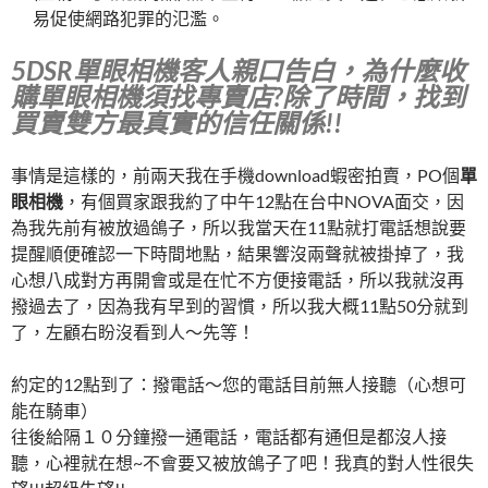
易促使網路犯罪的氾濫。
5DSR單眼相機客人親口告白，為什麼收
購單眼相機須找專賣店?除了時間，找到
買賣雙方最真實的信任關係!!
事情是這樣的，前兩天我在手機download蝦密拍賣，PO個
單
眼相機
，有個買家跟我約了中午12點在台中NOVA面交，因
為我先前有被放過鴿子，所以我當天在11點就打電話想說要
提醒順便確認一下時間地點，結果響沒兩聲就被掛掉了，我
心想八成對方再開會或是在忙不方便接電話，所以我就沒再
撥過去了，因為我有早到的習慣，所以我大概11點50分就到
了，左顧右盼沒看到人～先等！
約定的12點到了：撥電話～您的電話目前無人接聽（心想可
能在騎車）
往後給隔１０分鐘撥一通電話，電話都有通但是都沒人接
聽，心裡就在想~不會要又被放鴿子了吧！我真的對人性很失