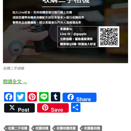
收購二手相機
收購二手單眼相機-數位相機交易-青蘋果3c
閱讀全文
→
F
T
Pi
Li
T
Share
ac
w
nt
n
u
分
Post
Save
e
itt
er
e
m
享
b
er
es
bl
收購二手相機
收購相機
收購相機推薦
收購舊相機