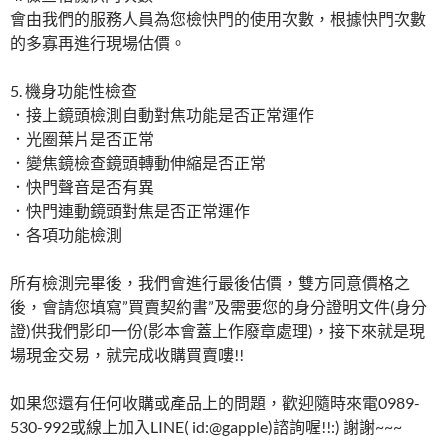
會由我們的服務人員為您檢快門的使用次數，根據快門次數
的多寡再進行現場估價。
5. 機身功能性檢查
．接上鏡頭檢測自動對焦功能是否正常運作
．光圈葉片是否正常
．變焦鏡檢查鏡頭轉動伸縮是否正常
．快門聲音是否有異
．快門連動鏡頭對焦是否正常運作
．各項功能檢測
所有檢測完畢後，我們會進行最後估價，雙方同意價格之
後，會請您填寫”買賣契約書”及需要您的身分證明文件(身分
證)供我們影印一份(影本會蓋上作廢章處理)，接下來就是現
場現金交易，就完成收購買賣嘍!!
如果您還有任何收購或產品上的問題，歡迎隨時來電0989-
530-992或線上加入LINE( id:@gapple)諮詢喔!!:) 謝謝~~~