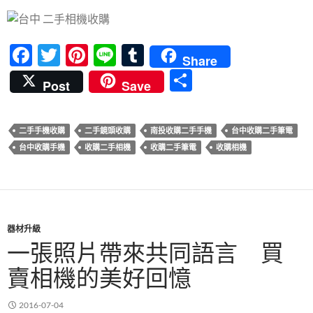
F
T
Pi
Li
T
Share
ac
w
nt
n
u
分
Post
Save
e
itt
er
e
m
享
b
er
es
bl
二手手機收購
二手鏡頭收購
南投收購二手手機
台中收購二手筆電
o
t
r
台中收購手機
收購二手相機
收購二手筆電
收購相機
o
k
器材升級
一張照片帶來共同語言 買
賣相機的美好回憶
2016-07-04