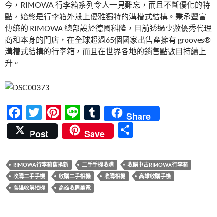
今，RIMOWA 行李箱系列令人一見難忘，而且不斷優化的特
點，始終是行李箱外殼上優雅獨特的溝槽式結構。秉承豐富
傳統的 RIMOWA 總部設於德國科隆，目前透過少數優秀代理
商和本身的門店，在全球超過65個國家出售產擁有 grooves®
溝槽式結構的行李箱，而且在世界各地的銷售點數目持續上
升。
F
T
Pi
Li
T
Share
ac
w
nt
n
u
分
Post
Save
e
itt
er
e
m
享
b
er
es
bl
RIMOWA行李箱舊換新
二手手機收購
收購中古RIMOWA行李箱
o
t
r
收購二手手機
收購二手相機
收購相機
高雄收購手機
o
高雄收購相機
高雄收購筆電
k