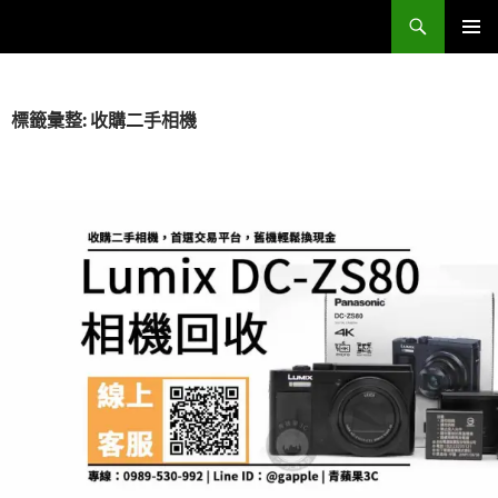
跳
搜
Sell Camera – 賣相機找這裡 (全台連鎖收購網)
至
尋
主
主要選單
要
內
標籤彙整: 收購二手相機
容