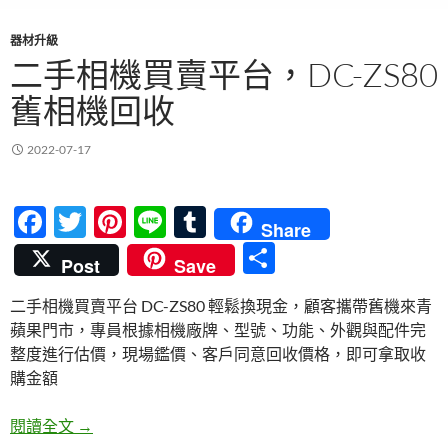
器材升級
二手相機買賣平台，DC-ZS80
舊相機回收
2022-07-17
F
T
Pi
Li
T
Share
ac
w
nt
n
u
分
Post
Save
e
itt
er
e
m
享
二手相機買賣平台 DC-ZS80 輕鬆換現金，顧客攜帶舊機來青
b
er
es
bl
蘋果門市，專員根據相機廠牌、型號、功能、外觀與配件完
o
t
r
整度進行估價，現場鑑價、客戶同意回收價格，即可拿取收
o
購金額
k
二手相機買賣平台，DC-ZS80 舊相機回收
閱讀全文
→