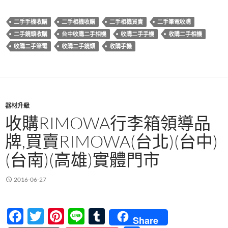
享
b
er
es
bl
二手手機收購
二手相機收購
二手相機買賣
二手筆電收購
o
t
r
二手鏡頭收購
台中收購二手相機
收購二手手機
收購二手相機
o
收購二手筆電
收購二手鏡頭
收購手機
k
器材升級
收購RIMOWA行李箱領導品
牌,買賣RIMOWA(台北)(台中)
(台南)(高雄)實體門市
2016-06-27
F
T
Pi
Li
T
Share