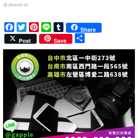
2016-05-13
F
T
Pi
Li
T
Share
ac
w
nt
n
u
分
Post
Save
e
itt
er
e
m
享
b
er
es
bl
o
t
r
o
k