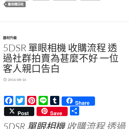
o
t
r
舊相機回收
o
k
器材升級
5DSR 單眼相機 收購流程 透
過社群拍賣為甚麼不好 一位
客人親口告白
2016-08-16
F
T
Pi
Li
T
Share
ac
w
nt
n
u
分
Post
Save
e
itt
er
e
m
享
5DSR 單眼相機
收購流程 透過
b
er
es
bl