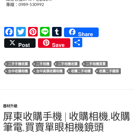
專線：0989-530992
F
T
Pi
Li
T
Share
ac
w
nt
n
u
分
Post
Save
e
itt
er
e
m
享
b
er
es
bl
二手手機收購
二手相機
二手相機收購
二手相機買賣
o
t
r
台中收購相機
台中高價收購相機
收購二手相機
收購二手鏡頭
o
k
器材升級
屏東收購手機 | 收購相機,收購
筆電,買賣單眼相機鏡頭