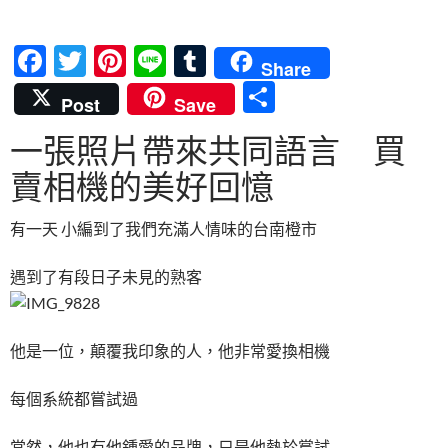
F
T
Pi
Li
T
Share
ac
w
nt
n
u
分
Post
Save
e
itt
er
e
m
享
一張照片帶來共同語言 買
b
er
es
bl
賣相機的美好回憶
o
t
r
o
有一天 小編到了我們充滿人情味的台南橙市
k
遇到了有段日子未見的熟客
他是一位，顛覆我印象的人，他非常愛換相機
每個系統都嘗試過
當然，他也有他鍾愛的品牌，只是他熱於嘗試