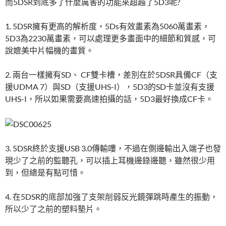
而5DSR到底多了什麼厲害的功能來超越了5D3呢?
1. 5DSR擁有更高的解析度，5Ds有效畫素為5060萬畫素，
5D3為2230萬畫素，可以處理更多畫面中的細節和質感，可
說媲美中片幅機的畫質。
2. 兩台一樣擁有SD、 CF雙卡槽，差別在於5DSR具備CF（支
援UDMA 7）與SD（支援UHS-I），5D3的SD卡並沒有支援
UHS-I，所以如果需要高速拍攝的話，5D3最好換成CF卡。
3. 5DSR終於支援USB 3.0傳輸嘍，不過在側邊輸出入端子也發
現少了之前的監聽孔，可以插上耳機邊錄邊聽，雖然很少用
到，但總是有點可惜。
4. 在5DSR的底部加強了支架削弱反光鏡彈跳時產生的振動，
所以少了之前的塑料墊片。