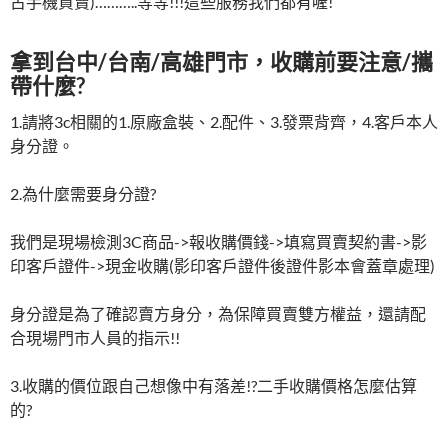
古手機買賣)………..等等!!!這些服務我們都有喔!
拿到台中/台南/高雄門市，收購前要注意/攜
帶什麼?
1.請將3c相關的1.原廠盒裝、2.配件、3.發票背齊，4.客戶本人
身分證。
2.為什麼需要身分證?
我們是現場檢測3C商品->報收購價錢->填寫買賣契約書->影
印客戶證件->現金收購(影印客戶證件後證件影本會蓋章處理)
身分證是為了確認賣方身分，為保障買賣雙方權益，還請配
合現場門市人員的指示!!
3.收購的價位跟自己想像中有落差!?二手收購價格怎麼估算
的?