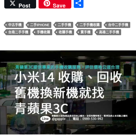
ac
w
nt
n
u
分
Post
Save
e
itt
er
e
m
享
b
er
es
bl
中古手機
二手IPHONE
二手手機
二手手機收購
台中二手手機
o
t
r
台南二手手機
手機收購
收購手機
賣手機
高雄二手手機
o
k