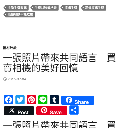
b
er
es
bl
全新手機收購
手機回收價格表
收購手機
高價收購手機
o
t
r
高價收購手機推薦
o
k
器材升級
一張照片帶來共同語言 買
賣相機的美好回憶
2016-07-04
F
T
Pi
Li
T
Share
ac
w
nt
n
u
分
Post
Save
e
itt
er
e
m
享
一張照片帶來共同語言 買
b
er
es
bl