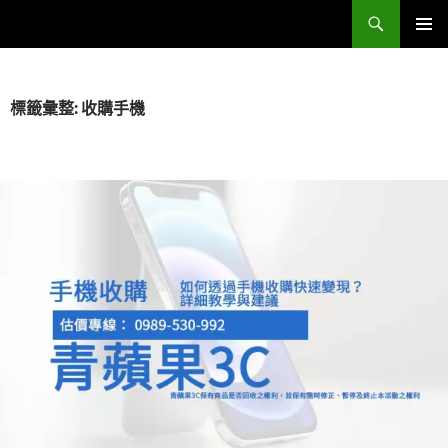
跳
搜
Sell Camera – 賣相機找這裡 (全台連鎖收購網)
至
尋
主
主要選單
要
內
標籤彙整: 收購手機
容