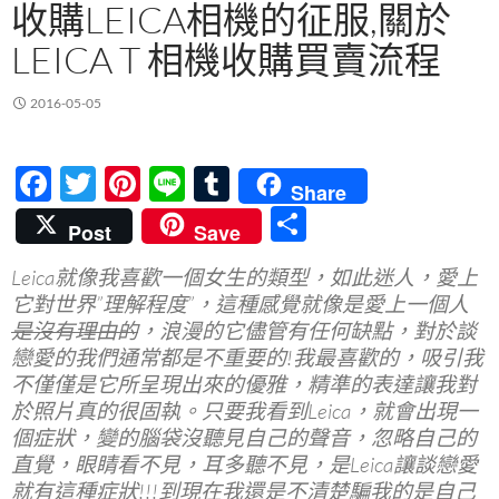
收購LEICA相機的征服,關於
LEICA T 相機收購買賣流程
2016-05-05
F
T
Pi
Li
T
Share
ac
w
nt
n
u
分
Post
Save
e
itt
er
e
m
享
Leica就像我喜歡一個女生的類型，如此迷人，愛上
b
er
es
bl
它對世界”理解程度”，這種感覺就像是愛上一個人
o
t
r
是沒有理由的
，浪漫的它儘管有任何缺點，對於談
o
戀愛的我們通常都是不重要的!我最喜歡的，吸引我
不僅僅是它所呈現出來的優雅，精準的表達讓我對
k
於照片真的很固執。只要我看到Leica，就會出現一
個症狀，變的腦袋沒聽見自己的聲音，忽略自己的
直覺，眼睛看不見，耳多聽不見，是Leica讓談戀愛
就有這種症狀!!!到現在我還是不清楚騙我的是自己