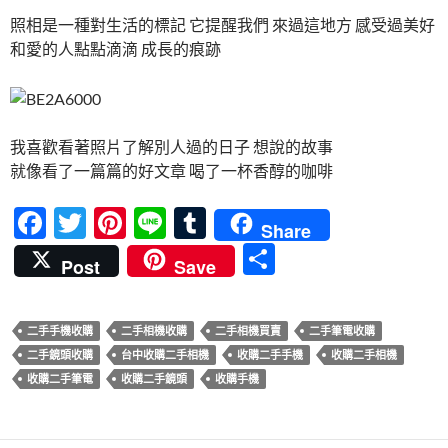
照相是一種對生活的標記 它提醒我們 來過這地方 感受過美好
和愛的人點點滴滴 成長的痕跡
我喜歡看著照片了解別人過的日子 想說的故事
就像看了一篇篇的好文章 喝了一杯香醇的咖啡
F
T
Pi
Li
T
Share
ac
w
nt
n
u
分
Post
Save
e
itt
er
e
m
享
b
er
es
bl
二手手機收購
二手相機收購
二手相機買賣
二手筆電收購
o
t
r
二手鏡頭收購
台中收購二手相機
收購二手手機
收購二手相機
o
收購二手筆電
收購二手鏡頭
收購手機
k