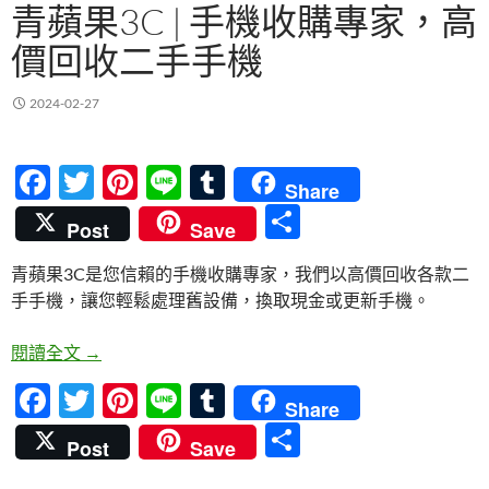
青蘋果3C | 手機收購專家，高
價回收二手手機
2024-02-27
F
T
Pi
Li
T
Share
ac
w
nt
n
u
分
Post
Save
e
itt
er
e
m
享
青蘋果3C是您信賴的手機收購專家，我們以高價回收各款二
b
er
es
bl
手手機，讓您輕鬆處理舊設備，換取現金或更新手機。
o
t
r
o
青蘋果3C | 手機收購專家，高價回收二手手機
閱讀全文
→
k
F
T
Pi
Li
T
Share
ac
w
nt
n
u
分
Post
Save
e
itt
er
e
m
享