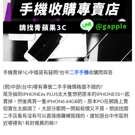
k
手機賣掉?心中還是有疑問?台中
二手手機
收購問與答
(問)中部(台中)哪有專營二手手機價格還不錯的?
尾牙抽到IPHONE6s PLUS太大隻想把原本的IPHONE5S一起
賣掉，然後再買一隻IPHON6 64GB的，原本PO在網路上賣
但實在太麻煩了，大部分都問一問殺殺價又不買，想說找間
二手店看有沒有可以直接換購補我錢的，誰知道台中市區附
近哪裡有? 有好推薦的嘛!?