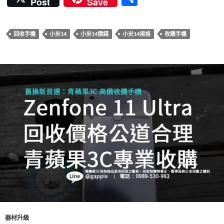
Post
Save
e
itt
er
e
m
享
b
er
es
bl
回收手機
小米14
小米14價錢
小米14規格
收購手機
o
t
r
o
k
器材升級