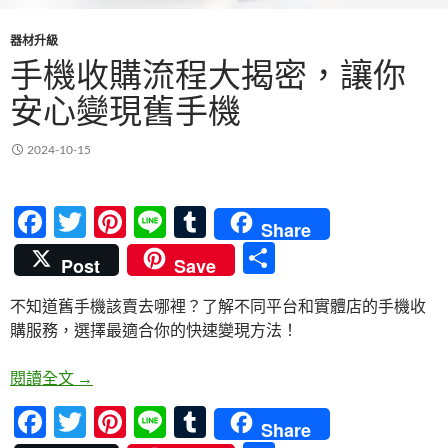
器材升級
手機收購流程大揭密，讓你
安心變現舊手機
2024-10-15
F
T
Pi
Li
T
Share
ac
w
nt
n
u
分
Post
Save
e
itt
er
e
m
享
不知道舊手機該賣去哪裡？了解不同平台和實體店的手機收
b
er
es
bl
購服務，選擇最適合你的快速變現方法！
o
t
r
o
手機收購流程大揭密，讓你安心變現舊手機
閱讀全文
→
k
F
T
Pi
Li
T
Share