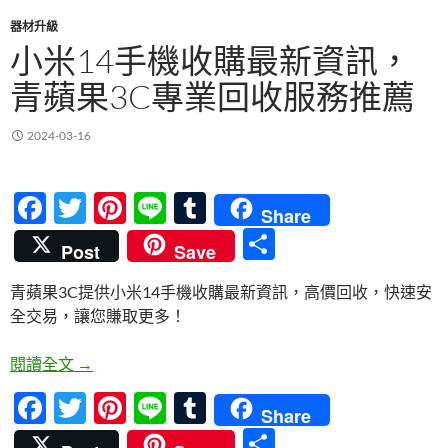
器材升級
小米14手機收購最新資訊，
青蘋果3C專業回收服務推薦
2024-03-16
F
T
Pi
Li
T
Share
ac
w
nt
n
u
分
Post
Save
e
itt
er
e
m
享
青蘋果3C提供小米14手機收購最新資訊，高價回收，快速安
b
er
es
bl
全交易，讓您賺取更多！
o
t
r
o
小米14手機收購最新資訊，青蘋果3C專業回收服務
閱讀全文
→
k
F
T
Pi
Li
T
Share
ac
w
nt
n
u
分