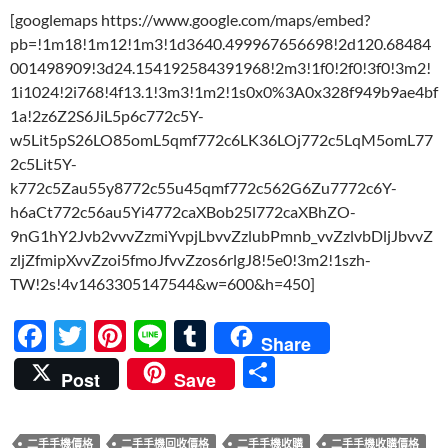
[googlemaps https://www.google.com/maps/embed?
pb=!1m18!1m12!1m3!1d3640.499967656698!2d120.68484
001498909!3d24.154192584391968!2m3!1f0!2f0!3f0!3m2!
1i1024!2i768!4f13.1!3m3!1m2!1s0x0%3A0x328f949b9ae4bf
1a!2z6Z2S6JiL5p6c772c5Y-
w5Lit5pS26LO85omL5qmf772c6LK36LOj772c5LqM5omL77
2c5Lit5Y-
k772c5Zau55y8772c55u45qmf772c562G6Zu7772c6Y-
h6aCt772c56au5Yi4772caXBob25l772caXBhZO-
9nG1hY2Jvb2vvvZzmiYvpjLbvvZzlubPmnb_vvZzlvbDljJbvvZ
zljZfmipXvvZzoi5fmoJfvvZzos6rlgJ8!5e0!3m2!1szh-
TW!2s!4v1463305147544&w=600&h=450]
F
T
Pi
Li
T
Share
ac
w
nt
n
u
分
Post
Save
e
itt
er
e
m
享
b
er
es
bl
二手手機價格
二手手機回收價格
二手手機收購
二手手機收購價格