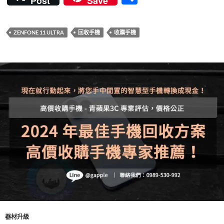
Post
Save
e
itt
er
e
m
享
b
er
es
bl
ZENFONE 11 ULTRA
回收手機
收購手機
o
t
r
o
k
器材升級