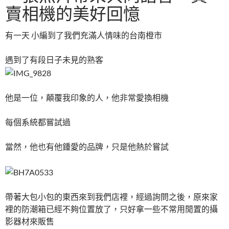
賣相機的美好回憶
o
t
r
o
有一天 小編到了我們充滿人情味的台南橙市
k
遇到了有段日子未見的熟客
他是一位，顛覆我印象的人，他非常愛換相機
每個系統都嘗試過
當然，他也有他鍾愛的品牌，只是他熱於嘗試
帶著大包小包的東西來到我們店裡，經過詢問之後，原來家
裡的防潮箱已經不夠位置放了，只好拿一些不常用閒置的攝
影器材來販售