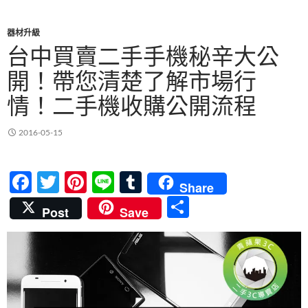
器材升級
台中買賣二手手機秘辛大公
開！帶您清楚了解市場行
情！二手機收購公開流程
2016-05-15
F
T
Pi
Li
T
Share
ac
w
nt
n
u
分
Post
Save
e
itt
er
e
m
享
b
er
es
bl
o
t
r
o