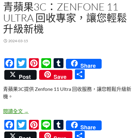
青蘋果3C：ZENFONE 11
ULTRA 回收專家，讓您輕鬆
升級新機
2024-03-15
F
T
Pi
Li
T
Share
ac
w
nt
n
u
分
Post
Save
e
itt
er
e
m
享
青蘋果3C提供 Zenfone 11 Ultra 回收服務，讓您輕鬆升級新
b
er
es
bl
機。
o
t
r
o
青蘋果3C：Zenfone 11 Ultra 回收專家，讓您輕鬆
閱讀全文
→
k
F
T
Pi
Li
T
Share
ac
w
nt
n
u
分