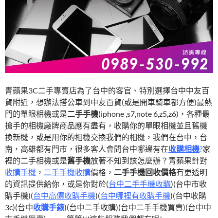
青蘋果3C二手專賣店為了台中的客官、特別選擇台中中友百
貨附近，想辦法搭公車到中友百貨(或是開車騎車都方便)最熱
門的單眼相機或是
二手手機
(iphone ,s7,note 6,z5,z6)，各種最
搶手的相機廠牌商品應有盡有，收購你的單眼相機並且舊機
換新機，或是用你的相機交換我們的相機，我們在台中，台
南，高雄都有門市，很多客人會問台中哪邊有在
收購相機
?
家
裡的二手相機或是
舊手機
放著不知到該怎麼辦？青蘋果針對
收購手機
，
二手手機收購
價格，
二手手機回收價格
有更透明
的資訊提供給你，或是你對於(
台中二手手機收購
)(台中市收
購手機)(
台中高價收購手機
)(
台中哪裡有收購手機
)(台中收購
3c)(台中
收購手錶
)(台中二手收購)(台中二手手機買賣)(台中中