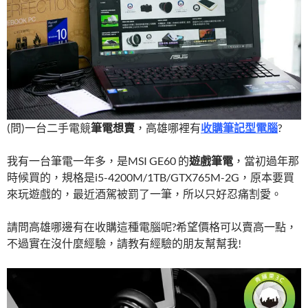
(問)一台二手電競
筆電想賣
，高雄哪裡有
收購筆記型電腦
?
我有一台筆電一年多，是MSI GE60 的
遊戲筆電
，當初過年那
時候買的，規格是i5-4200M/1TB/GTX765M-2G，原本要買
來玩遊戲的，最近酒駕被罰了一筆，所以只好忍痛割愛。
請問高雄哪邊有在收購這種電腦呢?希望價格可以賣高一點，
不過實在沒什麼經驗，請教有經驗的朋友幫幫我!