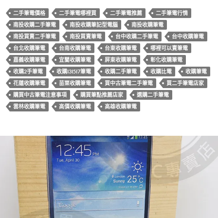
b
er
es
bl
二手筆電價格
二手筆電哪裡買
二手筆電推薦
二手筆電行情
o
t
r
南投收購二手筆電
南投收購筆記型電腦
南投收購筆電
o
南投買賣二手筆電
南投買賣筆電
台中收購二手筆電
台中收購筆電
k
台北收購筆電
台南收購筆電
台東收購筆電
哪裡可以賣筆電
嘉義收購筆電
宜蘭收購筆電
屏東收購筆電
彰化收購筆電
收購2手筆電
收購I3I5I7筆電
收購二手筆電
收購比電
收購筆電
花蓮收購筆電
苗栗收購筆電
買中古筆電二手筆電
買二手筆電店家
購買中古筆電注意事項
購買筆點推薦店家
選購二手筆電
雲林收購筆電
高價收購筆電
高雄收購筆電