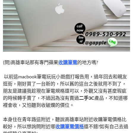
k
(問)高雄車站那有專門蘋果
收購筆電
的地方嗎?
以前這macbook筆電玩玩小遊戲打報告用，過年回去和親友
逛街，剛好買了一台新的，所以舊的這台之後就用不到了，
朋友是建議我趁現在筆電規格還可以，外觀又沒有甚麼瑕疵
的時候轉手賣了，不過因為沒有賣過
二手3C
產品，不知道哪
裡會收，又怕聽到收破爛的價位。
本身住在青年路這附近，聽說高雄車站附近收購筆電價格比
較好，所以想詢問附近哪
收購筆電價格
還不錯?如有自己去過