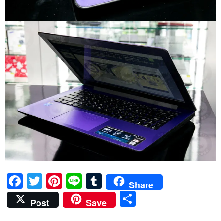
F
T
Pi
Li
T
Share
ac
w
nt
n
u
分
Post
Save
e
itt
er
e
m
享