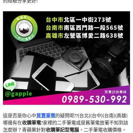
的經驗分享更好!
這是否是你心中
買賣筆電
的疑問呢??(台北)(台中)(台南)(高雄)
哪邊有在
收購筆電
?家裡的二手筆電或是舊筆電放著不知到該
怎麼辦？青蘋果針對
收購筆記型電腦
，二手筆電收購價格，