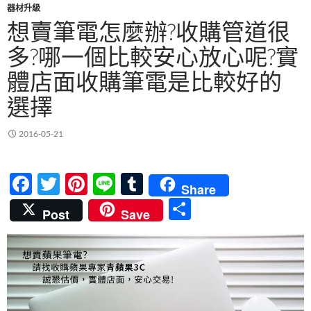
器材升級
想賣筆電怎麼辦?收購管道很
多?哪一個比較安心放心呢?實
體店面收購筆電是比較好的
選擇
2016-05-21
F
T
Pi
Li
T
Share
ac
w
nt
n
u
分
Post
Save
e
itt
er
e
m
享
b
er
es
bl
o
t
r
o