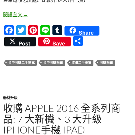
o
k
二手筆電為什麼要拿到台中這裡收購?
閱讀全文
→
F
T
Pi
Li
T
Share
ac
w
nt
n
u
分
Post
Save
e
itt
er
e
m
享
b
er
es
bl
台中收購二手筆電
台中收購筆電
收購二手筆電
收購筆電
o
t
r
o
k
器材升級
收購 APPLE 2016 全系列商
品: 7 大新機、3 大升級
IPHONE手機 IPAD