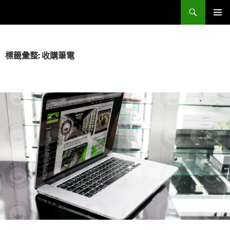
跳
搜
Sell Camera – 賣相機找這裡 (全台連鎖收購網)
至
尋
主
主要選單
要
內
標籤彙整: 收購筆電
容