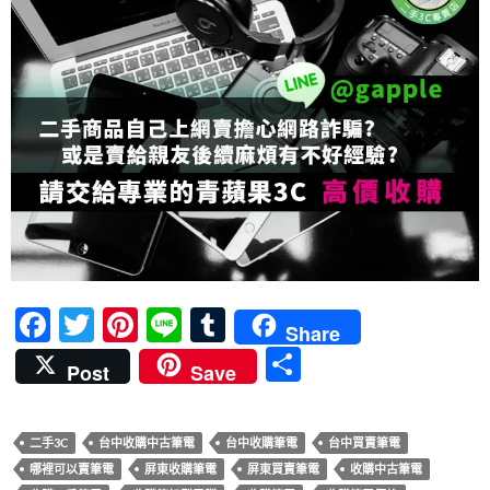
F
T
Pi
Li
T
Share
ac
w
nt
n
u
分
Post
Save
e
itt
er
e
m
享
b
er
es
bl
二手3C
台中收購中古筆電
台中收購筆電
台中買賣筆電
o
t
r
哪裡可以賣筆電
屏東收購筆電
屏東買賣筆電
收購中古筆電