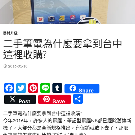
器材升級
二手筆電為什麼要拿到台中
這裡收購?
2016-01-18
F
T
Pi
Li
T
Share
ac
w
nt
n
u
分
Post
Save
e
itt
er
e
m
享
二手筆電為什麼要拿到台中這裡收購?
b
er
es
bl
今年2016年，許多人的電腦、筆記型電腦NB都已經除舊換新
o
t
r
機了，大部分都是全新規格推出，有促銷就敗下去了，那麼
舊筆電該怎麼處理比較好?送人?自己賣?