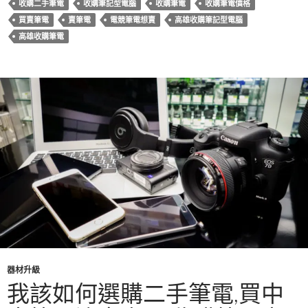
o
收購二手筆電
收購筆記型電腦
收購筆電
收購筆電價格
k
買賣筆電
賣筆電
電競筆電想賣
高雄收購筆記型電腦
高雄收購筆電
器材升級
我該如何選購二手筆電,買中