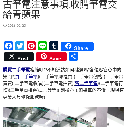
古筆電注意事項,收購筆電交
給青蘋果
2016-02-23
F
T
Pi
Li
T
Share
ac
w
nt
n
u
分
Post
Save
e
itt
er
e
m
享
購買二手筆電
複雜嗎??不知道該如何挑選嗎?各位客官心中的
b
er
es
bl
疑問?(
買二手筆電
)(二手筆電哪裡買)(二手筆電價格)(二手筆電
o
t
r
買賣)(二手筆電收購)(二手筆電拍賣)(
賣二手筆電
)(二手筆電行
o
情)(二手筆電推薦)……..等等!!!別擔心!!!如果真的不懂，現場有
專業人員幫你服務喔!
k