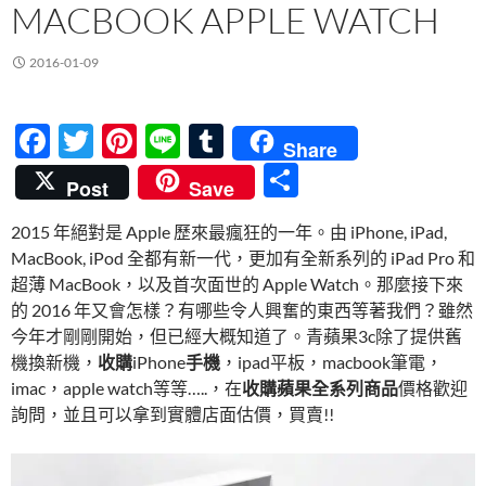
MACBOOK APPLE WATCH
2016-01-09
F
T
Pi
Li
T
Share
ac
w
nt
n
u
分
Post
Save
e
itt
er
e
m
享
2015 年絕對是 Apple 歷來最瘋狂的一年。由 iPhone, iPad,
b
er
es
bl
MacBook, iPod 全都有新一代，更加有全新系列的 iPad Pro 和
o
t
r
超薄 MacBook，以及首次面世的 Apple Watch。那麼接下來
o
的 2016 年又會怎樣？有哪些令人興奮的東西等著我們？雖然
今年才剛剛開始，但已經大概知道了。青蘋果3c除了提供舊
k
機換新機，
收購
iPhone
手機
，ipad平板，macbook筆電，
imac，apple watch等等…..，在
收購蘋果全系列商品
價格歡迎
詢問，並且可以拿到實體店面估價，買賣!!