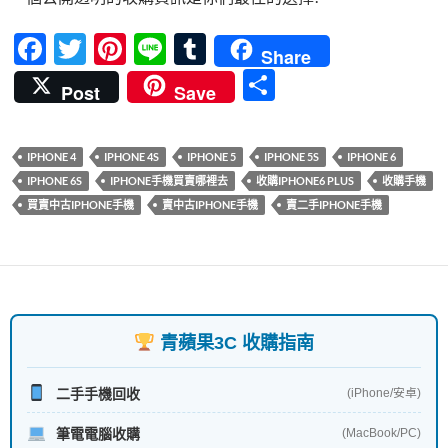
F
T
Pi
Li
T
Share
ac
w
nt
n
u
分
Post
Save
e
itt
er
e
m
享
b
er
es
bl
IPHONE 4
IPHONE 4S
IPHONE 5
IPHONE 5S
IPHONE 6
o
t
r
IPHONE 6S
IPHONE手機買賣哪裡去
收購IPHONE6 PLUS
收購手機
o
買賣中古IPHONE手機
賣中古IPHONE手機
賣二手IPHONE手機
k
青蘋果3C 收購指南
二手手機回收
(iPhone/安卓)
筆電電腦收購
(MacBook/PC)