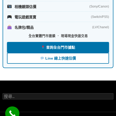
相機鏡頭估價
(Sony/Canon)
電玩遊戲買賣
(Switch/PS5)
名牌包/精品
(LV/Chanel)
全台實體門市連鎖 ． 現場現金快速交易
查詢全台門市據點
Line 線上快速估價
搜
尋
關
鍵
字: