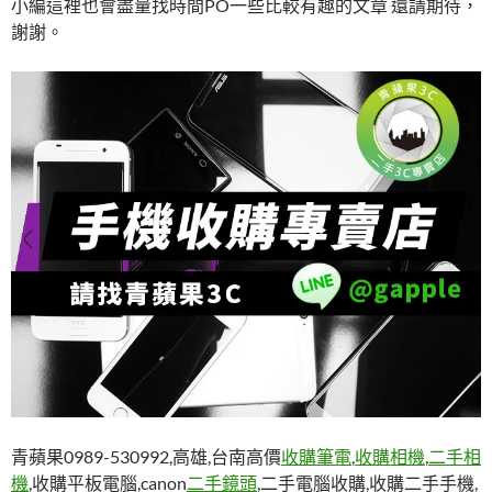
小編這裡也會盡量找時間PO一些比較有趣的文章 還請期待，
謝謝。
青蘋果0989-530992,高雄,台南高價
收購筆電
,
收購相機
,
二手相
機
,收購平板電腦,canon
二手鏡頭
,二手電腦收購,收購二手手機,