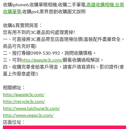
收購iphone6,收購單眼相機,收購二手筆電,
高雄收購相機
,
台南
收購筆電
,收購ps4,業界首創收購圖文說明
收購&買賣問與答：
您有用不到的3C產品如何處理賣掉?
一、可直接將3C產品帶至店面現場估價(盒裝配件盡量齊全，
商品可先充好電)
二、撥打專線0989-530-992，詢問收購價格。
三、可到
http://gapple3c.com/
觀看收購過程解說。
四、收購完畢會給客戶現金，請客戶填寫資料、影印證件(會
蓋上作廢章處理!)
相關網址：
http://gapple3c.com/
http://recycle3c.com/
http://www.taichung3c.com/
http://www.vegas3c.com/
店面位址：