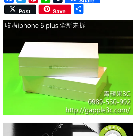
Share
ac
w
nt
n
u
分
Post
Save
e
itt
er
e
m
享
b
er
es
bl
o
t
r
o
k