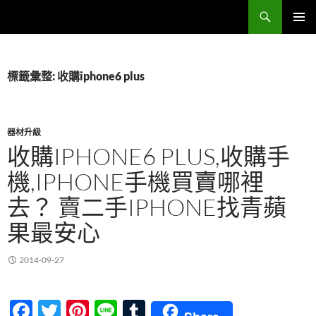
跳
搜
Sell Camera – 賣相機找這裡 (全台連鎖收購網)
至
尋
主
主要選單
要
內
標籤彙整: 收購iphone6 plus
容
器材升級
收購IPHONE6 PLUS,收購手
機,IPHONE手機買賣哪裡
去？ 賣二手IPHONE找青蘋
果最安心
2014-09-27
F
T
Pi
Li
T