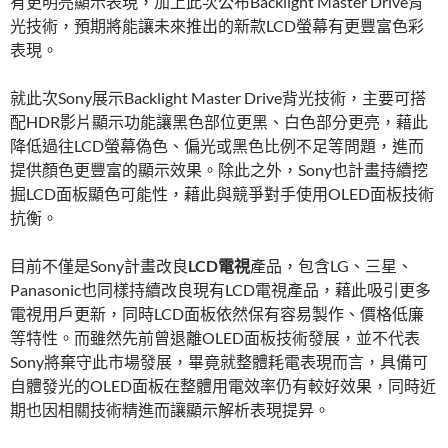
有更明亮顯示表現，加上此次公布Backlight Master Drive背
光技術，預期將能讓未來推出的新款LCD螢幕有更豐富色彩
表現。
就此次Sony展示Backlight Master Drive背光技術，主要可搭
配HDR影片顯示功能讓黑色部位更黑、白色部分更亮，藉此
降低過往LCD螢幕偽色、偏光或黑色比例不足等問題，進而
提供顏色更豐富的顯示效果。除此之外，Sony也計畫持續挖
掘LCD面板顯色可能性，藉此與競爭對手使用OLED面板技術
抗衡。
目前不僅是Sony計畫改良
LCD電視
產品，包含LG、三星、
Panasonic也同樣持續改良現有LCD電視產品，藉此吸引更多
電視用戶更新，同時LCD面板依然保有容易製作、價格低廉
等特性。而雖然先前曾退離OLED面板技術發展，並不代表
Sony將棄守此市場發展，畢竟就整體耗電表現而言，具備可
自體發光的OLED面板在整體用電效率仍有較好效果，同時近
期也因相關技術精進而讓顯示解析表現提昇。