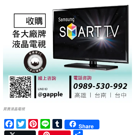
買賣液晶電視
F
T
Pi
Li
T
Share
ac
w
nt
n
u
分