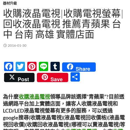
器材升級
收購液晶電視|收購電視螢幕|
回收液晶電視 推薦青蘋果 台
中 台南 高雄 實體店面
2016-01-30
F
T
Pi
Li
T
Share
ac
w
nt
n
u
分
Post
Save
e
itt
er
e
m
享
b
er
es
bl
為什麼
收購液晶電視
領導品牌該選擇”青蘋果”?目前透
o
t
r
過網路平台加上實體店面，讓客人收購液晶電視和
o
LCD/LED液晶電視螢幕有更多的服務，可以透過
google搜尋(收購液晶電視)(液晶電視回收價格)(液晶電
k
視回收價)(收購回收液晶電視)(哪裡可以賣液晶電視)等