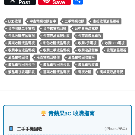
Post
Save
e
itt
er
e
m
享
b
er
es
bl
LCD收購
中古電視收購台中
二手電視收購
南投收購液晶電視
o
t
r
台中收購二手電視
台中舊電視回收
台中賣液晶電視
o
台北收購液晶電視
台南液晶電視回收
台南賣液晶電視
k
屏東收購液晶電視
彰化收購液晶電視
收購2手電視
收購LCD電視
收購中古液晶電視
收購二手液晶電視
收購液晶螢幕
收購液晶電視
液晶電視回收
液晶電視回收價
液晶電視回收價格
液晶電視回收台中
液晶電視回收台北
液晶電視收購
液晶電視收購回收
苗栗收購液晶電視
電視收購
高雄賣液晶電視
青蘋果3C 收購指南
二手手機回收
(iPhone/安卓)