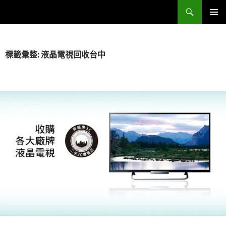
跳
搜
Sell Camera – 賣相機找這裡 (全台連鎖收購網)
至
尋
主
主要選單
要
內
標籤彙整: 液晶電視回收台中
容