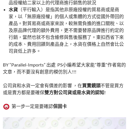
品授權給二家以上的代理商進行銷售的狀況
水貨
（平行輸入）是指其他非原廠授權的貿易商或是商
家，以「無原廠授權」的個人或集體的方式從國外帶回的
產品。對貿易商或商家來說，較無需負擔的進口關稅、以
及原品牌代理的額外費用，更不需要替原品牌進行約定的
行銷，當然也就不包含維修與售後服務了。東扣西省下來
的成本、費用回饋到產品身上，水貨在價格上自然會比公
司貨低上許多。
BY “Parallel-Imports” 出處 PS小編希望大家能”尊重”作者寫的
文章，而不要沒有創意的模仿別人!!!
公司貨和水貨一定會有價差的影響 ，在
買賣鏡頭
不管是買方
或是賣方都是要確保
雙方對公司貨或是水貨的認知
!
第一步一定是要確認
保固卡