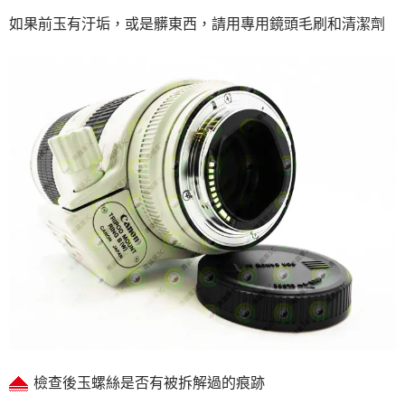
如果前玉有汙垢，或是髒東西，請用專用鏡頭毛刷和清潔劑
檢查後玉螺絲是否有被拆解過的痕跡