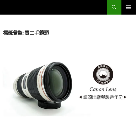
跳
搜
Sell Camera – 賣相機找這裡 (全台連鎖收購網)
至
尋
主
主要選單
要
內
標籤彙整: 賣二手鏡頭
容