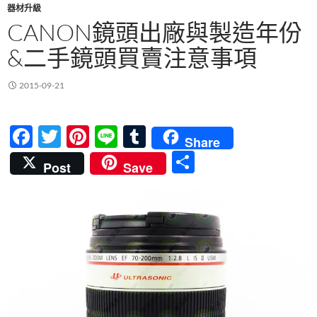
器材升級
CANON鏡頭出廠與製造年份
&二手鏡頭買賣注意事項
2015-09-21
F
T
Pi
Li
T
Share
ac
w
nt
n
u
分
Post
Save
e
itt
er
e
m
享
b
er
es
bl
o
t
r
o
k