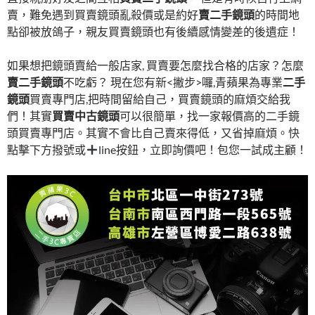
賣，難免遇到買賣鏡頭亂殺價或是約好
賣二手鏡頭
的時間地
點卻被放鴿子，親友買賣鏡頭也有後續感情變差的後遺症！
如果想把鏡頭賣給一般店家, 買賣要怎麼找合格的店家？怎麼
賣二手鏡頭
不吃虧？ 現在您有新<撇步>囉,青蘋果為專業
二手
鏡頭
買賣專門店,把時間留給自己，買賣鏡頭的麻煩交給我
們！其實
買賣中古鏡頭
可以很簡單，找一家報價高的二手鏡
頭買賣專門店。其實不會比自己賣來得低，又省掉麻煩。快
點擊下方撥號或
line按鈕，立即詢價吧！包您一試成主顧！