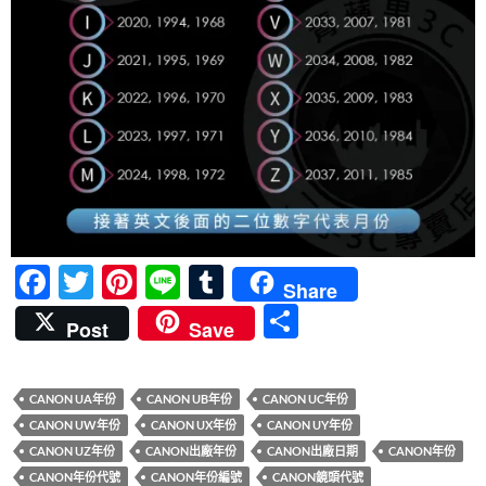
F
T
Pi
Li
T
Share
ac
w
nt
n
u
分
Post
Save
e
itt
er
e
m
享
b
er
es
bl
CANON UA年份
CANON UB年份
CANON UC年份
o
t
r
CANON UW年份
CANON UX年份
CANON UY年份
o
CANON UZ年份
CANON出廠年份
CANON出廠日期
CANON年份
CANON年份代號
CANON年份編號
CANON鏡頭代號