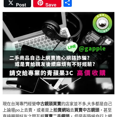
ac
w
nt
n
u
分
Post
Save
e
itt
er
e
m
享
b
er
es
bl
o
t
r
o
k
現在台灣專門經營
中古鏡頭買賣
的店家並不多,大多都是自己
上論壇po上去賣，或者是上
拍賣網站
去
買賣中古鏡頭
，甚至
直接親朋好友之間互相
買賣二手鏡頭
， 但是有時候自行上網