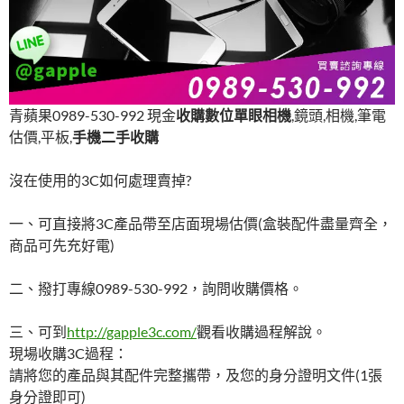
青蘋果0989-530-992 現金
收購數位單眼相機
,鏡頭,相機,筆電
估價,平板,
手機二手收購
沒在使用的3C如何處理賣掉?
一、可直接將3C產品帶至店面現場估價(盒裝配件盡量齊全，
商品可先充好電)
二、撥打專線0989-530-992，詢問收購價格。
三、可到
http://gapple3c.com/
觀看收購過程解說。
現場收購3C過程：
請將您的產品與其配件完整攜帶，及您的身分證明文件(1張
身分證即可)