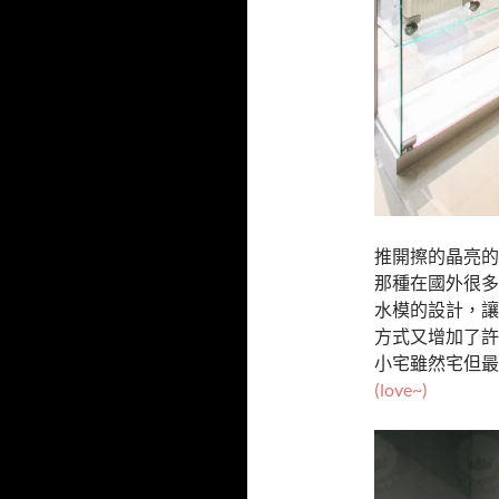
推開擦的晶亮的
那種在國外很多
水模的設計，讓
方式又增加了許
小宅雖然宅但最
(love~)