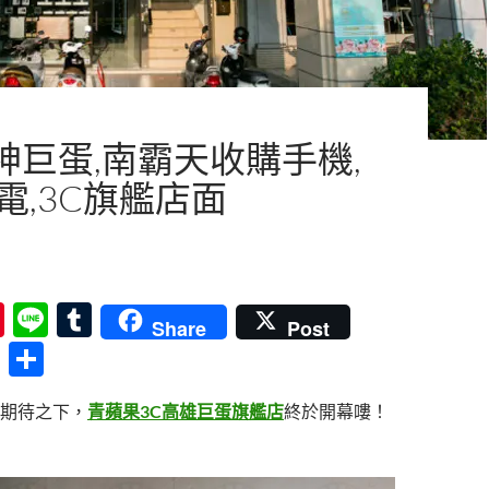
神巨蛋,南霸天收購手機,
電,3C旗艦店面
Pi
Li
T
Share
Post
nt
n
u
分
er
e
m
享
期待之下，
青蘋果3C高雄巨蛋旗艦店
終於開幕嘍！
es
bl
t
r