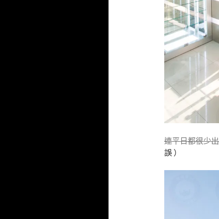
連平日都很少出
誤 ）