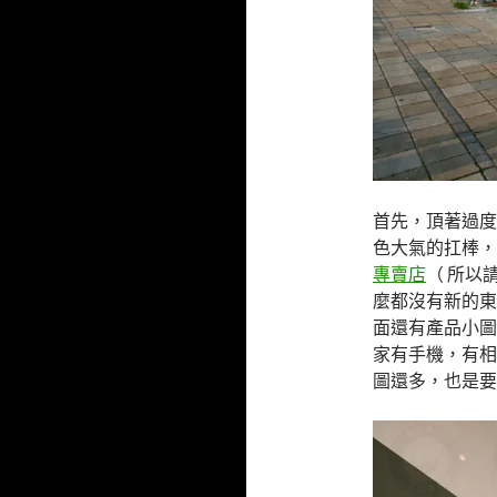
首先，頂著過度
色大氣的扛棒，
專賣店
（ 所以
麼都沒有新的東
面還有產品小圖
家有手機，有相
圖還多，也是要