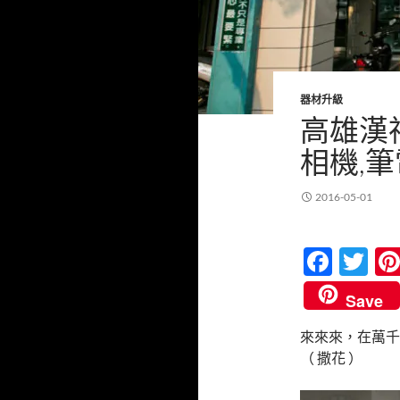
器材升級
高雄漢
相機,筆
2016-05-01
F
T
ac
w
Save
e
itt
來來來，在萬千
b
er
（ 撒花 ）
o