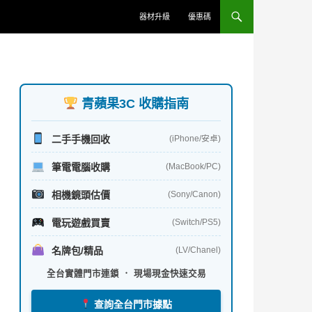
器材升級
優惠碼
青蘋果3C 收購指南
二手手機回收
(iPhone/安卓)
筆電電腦收購
(MacBook/PC)
相機鏡頭估價
(Sony/Canon)
電玩遊戲買賣
(Switch/PS5)
名牌包/精品
(LV/Chanel)
全台實體門市連鎖 ． 現場現金快速交易
查詢全台門市據點