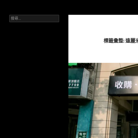
搜
Sell Camera – 賣相機找這裡 (全台連鎖收購網)
尋
搜
跳
台灣首選相機收購平台。單眼、無
尋
反、鏡頭皆收。台中一中/三賢店。
至
關
流程公開透明，現場核對身分，快速
主
鍵
拿現金。
字:
要
標籤彙整: 遠麗
內
容