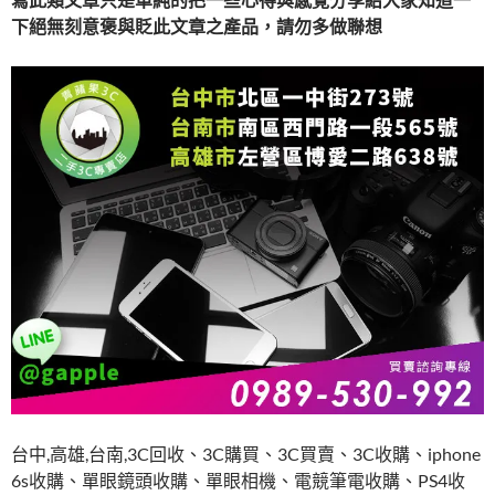
下
絕無刻意褒與貶此文章之產品，請勿多做聯想
台中,高雄,台南,3C回收、3C購買、3C買賣、3C收購、iphone
6s收購、單眼鏡頭收購、單眼相機、電競筆電收購、PS4收