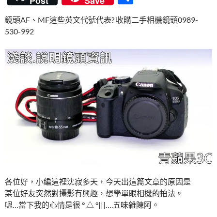
Post
Save
e
itt
er
e
m
享
鏡頭AF、MF這些英文代號代表? 收購二手相機鏡頭0989-
b
er
es
bl
530-992
o
t
r
o
k
各位好，小編這裡沈寂多天，今天出這篇文章的原因是
某位好友突然對攝影有興趣，想學單眼相機的拍法。
嗯…當下我的心情是很 ° △ °|||….五味雜陳阿。