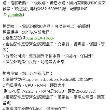
購、電腦收購、平板收購、禮卷收購，國內首創收購3C圖文
教學，歡迎撥打專線0989-530992,線上報價(LINE
ID:
gapple3c
)
想要線上、電話詢價3C產品，可以參考以下的範例
想賣相機，您可以告訴我們：
1.產品型號(例:
Casio EX-TR60
)
2.盒裝配件是否齊全(原廠盒子、充電器、說明書、保固卡等
等.)
3.台灣公司貨、還是國外平輸水貨、保固內、保固外?
4.產品外觀是否良好、功能是否正常
想賣筆電，您可以告訴我們：
1.筆電型號(例:apple macbook pro Retina顯示器 15吋)
2.詳細規格、CPU、RAM、硬碟大小
(例:CPU是i7-2.2Ghz、RAM是16GB、硬碟256GB SSD)
3.相關配件是否齊全(原廠盒子、筆電包、筆電充電器、購買
證明)
4.筆電還在原廠保固內?、還是過保了?