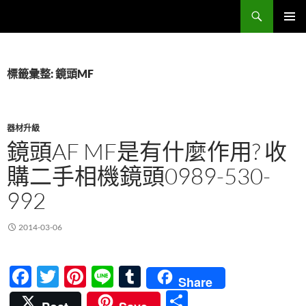
跳
搜
Sell Camera – 賣相機找這裡 (全台連鎖收購網)
至
尋
主
主要選單
要
內
標籤彙整: 鏡頭MF
容
器材升級
鏡頭AF MF是有什麼作用? 收
購二手相機鏡頭0989-530-
992
2014-03-06
F
T
Pi
Li
T
Share
ac
w
nt
n
u
分