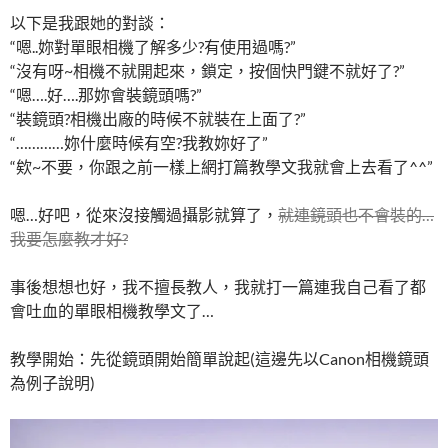
以下是我跟她的對談：
“嗯..妳對單眼相機了解多少?有使用過嗎?”
“沒有呀~相機不就開起來，鎖定，按個快門鍵不就好了?”
“嗯….好….那妳會裝鏡頭嗎?”
“裝鏡頭?相機出廠的時候不就裝在上面了?”
“…………妳什麼時候有空?我教妳好了”
“欸~不要，你跟之前一樣上網打篇教學文我就會上去看了^^”
嗯…好吧，從來沒接觸過攝影就算了，
就連鏡頭也不會裝的…
我要怎麼教才好?
事後想想也好，我不擅長教人，我就打一篇連我自己看了都
會吐血的單眼相機教學文了…
教學開始：先從鏡頭開始簡單說起(這邊先以Canon相機鏡頭
為例子說明)