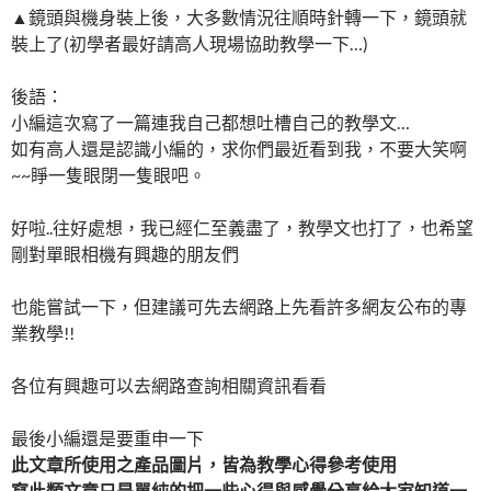
▲鏡頭與機身裝上後，大多數情況往順時針轉一下，鏡頭就
裝上了(初學者最好請高人現場協助教學一下…)
後語：
小編這次寫了一篇連我自己都想吐槽自己的教學文…
如有高人還是認識小編的，求你們最近看到我，不要大笑啊
~~睜一隻眼閉一隻眼吧。
好啦..往好處想，我已經仁至義盡了，教學文也打了，也希望
剛對單眼相機有興趣的朋友們
也能嘗試一下，但建議可先去網路上先看許多網友公布的專
業教學!!
各位有興趣可以去網路查詢相關資訊看看
最後小編還是要重申一下
此文章所使用之產品圖片，皆為教學心得參考使用
寫此類文章只是單純的把一些心得與感覺分享給大家知道一