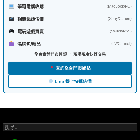
筆電電腦收購
(MacBook/PC)
相機鏡頭估價
(Sony/Canon)
電玩遊戲買賣
(Switch/PS5)
名牌包/精品
(LV/Chanel)
全台實體門市連鎖 ． 現場現金快速交易
查詢全台門市據點
Line 線上快速估價
搜
尋
關