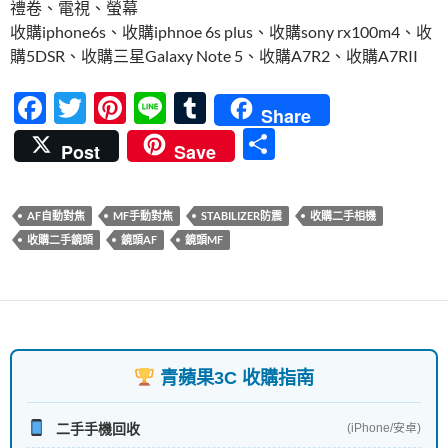
禮卷、電視、螢幕
收購iphone6s、收購iphnoe 6s plus、收購sony rx100m4、收
購5DSR、收購三星Galaxy Note 5、收購A7R2、收購A7RII
F
T
Pi
Li
T
Share
ac
w
nt
n
u
分
Post
Save
e
itt
er
e
m
享
b
er
es
bl
AF自動對焦
MF手動對焦
STABILIZER防震
收購二手相機
o
t
r
收購二手鏡頭
鏡頭AF
鏡頭MF
o
k
青蘋果3C 收購指南
二手手機回收
(iPhone/安卓)