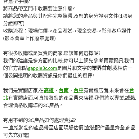
智慧型手機?
將商品帶至門市收購要注意什麼?
請將您的產品與其配件完整攜帶,及您的身分證明文件(1張身
分證即可)
收購流程：現場估價->產品測試->現金交易->影印客戶證件
(影本會蓋上作廢章處理)
有很多收購或是買賣的商家,您該如何選擇呢?
我們的建議是多方面的比較,你可以上網先參考買賣資訊,我們
的官方網站
gapple3c.com
是圖片和文字的
業界首創
,我相信一
個公開透明的收購資訊是你們最佳的選擇!
我們是實體店家,在
高雄
、
台南
、
台中
有實體店面,未來會在
台
北
有實體店面,可直接將您的產品帶來店裡,我們將以專業,誠懇,
合理價格收購您的3C產品。
有用不到的3C產品如何處理賣掉?
一,直接將您的產品帶至店面現場估價(盒裝配件盡量齊全,商品
可先充好電)