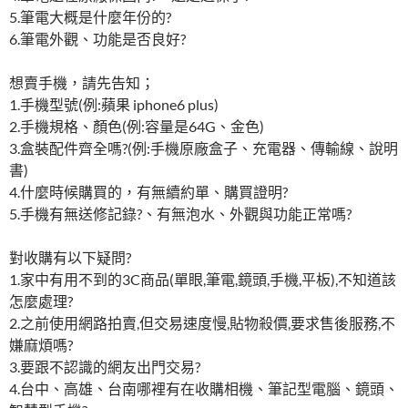
5.筆電大概是什麼年份的?
6.筆電外觀、功能是否良好?
想賣手機，請先告知；
1.手機型號(例:蘋果 iphone6 plus)
2.手機規格、顏色(例:容量是64G、金色)
3.盒裝配件齊全嗎?(例:手機原廠盒子、充電器、傳輸線、說明
書)
4.什麼時候購買的，有無續約單、購買證明?
5.手機有無送修記錄?、有無泡水、外觀與功能正常嗎?
對收購有以下疑問?
1.家中有用不到的3C商品(單眼,筆電,鏡頭,手機,平板),不知道該
怎麼處理?
2.之前使用網路拍賣,但交易速度慢,貼物殺價,要求售後服務,不
嫌麻煩嗎?
3.要跟不認識的網友出門交易?
4.台中、高雄、台南哪裡有在收購相機、筆記型電腦、鏡頭、