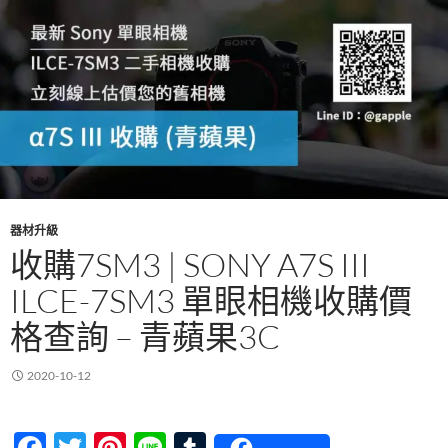
器材升級
收購7SM3 | SONY A7S III
ILCE-7SM3 單眼相機收購價
格查詢 – 青蘋果3C
2020-10-12
F
T
Pi
Li
T