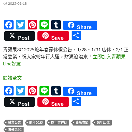
2025-01-18
F
T
Pi
Li
T
Share
ac
w
nt
n
u
分
Post
Save
e
itt
er
e
m
享
青蘋果3C 2025蛇年春節休假公告，1/28 ~ 1/31 店休，2/1 正
b
er
es
bl
常營業，祝大家蛇年行大運，財源滾滾來！
立即加入青蘋果
o
t
r
Line好友
o
青蘋果3C 2025春節店休公告：1/28-1/31春節公休 
閱讀全文
→
k
F
T
Pi
Li
T
Share
ac
w
nt
n
u
分
Post
Save
e
itt
er
e
m
享
b
er
es
bl
營業公告
蛇年2025
蛇年吉祥話
農曆春節
過年店休
o
t
r
青蘋果3C