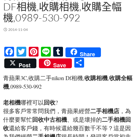
DF相機,收購相機,收購全幅
機,0989-530-992
2014-11-04
F
T
Pi
Li
T
Share
ac
w
nt
n
u
分
Post
Save
e
itt
er
e
m
享
收購相機
收購全幅
青蘋果3C,收購二手nikon Df相機,
,
b
er
es
bl
機
,0989-530-992
o
t
r
o
老相機
回收
哪裡可以
?
k
二手相機店
很多客戶常常問我們，青蘋果經營
，為
回收中古相機
二手相機回
什麼要幫忙
、或是壞掉的
收
還給客戶錢，有時候還給幾百數千不等？這是因
二手相機店
為我們經營
很長時間！發現客戶當初非