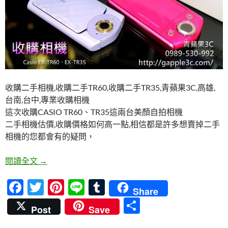
收購二手相機,收購二手TR60,收購二手TR35,青蘋果3C,高雄,
台南,台中,專業收購相機
這次收購CASIO TR60、TR35這兩台美顏自拍相機
二手相機估價,收購價格如何高一點,相信都是許多想賣掉二手
相機的您都會有的疑問，
收購二手相機,收購二手TR60,收購二手TR35,青蘋果3
閱讀全文
→
F
T
Pi
Li
T
Share
ac
w
nt
n
u
分
Post
Save
e
itt
er
e
m
享