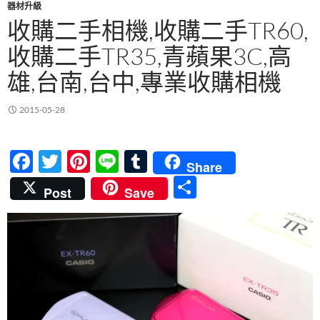
器材升級
收購二手相機,收購二手TR60,
收購二手TR35,青蘋果3C,高
雄,台南,台中,專業收購相機
2015-05-28
F
T
Pi
Li
T
Share
ac
w
nt
n
u
分
Post
Save
e
itt
er
e
m
享
b
er
es
bl
o
t
r
o
k