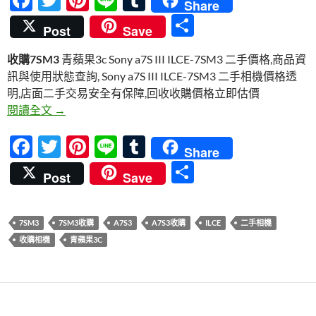
Share
ac
w
nt
n
u
分
Post
Save
e
itt
er
e
m
享
收購7SM3
青蘋果3c Sony a7S III ILCE-7SM3 二手價格,商品資
b
er
es
bl
訊與使用狀態查詢, Sony a7S III ILCE-7SM3 二手相機價格透
o
t
r
明,店面二手交易安全有保障,回收收購價格立即估價
o
收購7SM3 | Sony a7S III ILCE-7SM3 單眼相機收購
閱讀全文
→
k
F
T
Pi
Li
T
Share
ac
w
nt
n
u
分
Post
Save
e
itt
er
e
m
享
b
er
es
bl
7SM3
7SM3收購
A7S3
A7S3收購
ILCE
二手相機
o
t
r
收購相機
青蘋果3C
o
k