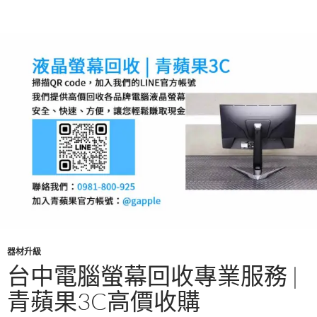
o
t
r
o
k
器材升級
台中電腦螢幕回收專業服務 |
青蘋果3C高價收購