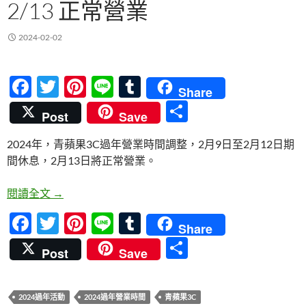
2/13 正常營業
2024-02-02
F
T
Pi
Li
T
Share
ac
w
nt
n
u
分
Post
Save
e
itt
er
e
m
享
2024年，青蘋果3C過年營業時間調整，2月9日至2月12日期
b
er
es
bl
間休息，2月13日將正常營業。
o
t
r
o
2024年青蘋果3C過年營業時間調整，2/9-2/12休息，
閱讀全文
→
k
F
T
Pi
Li
T
Share
ac
w
nt
n
u
分
Post
Save
e
itt
er
e
m
享
b
er
es
bl
2024過年活動
2024過年營業時間
青蘋果3C