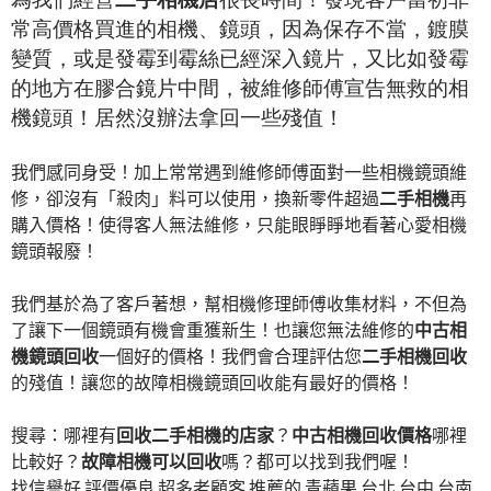
常高價格買進的相機、鏡頭，因為保存不當，鍍膜
變質，或是發霉到霉絲已經深入鏡片，又比如發霉
的地方在膠合鏡片中間，被維修師傅宣告無救的相
機鏡頭！居然沒辦法拿回一些殘值！
我們感同身受！加上常常遇到維修師傅面對一些相機鏡頭維
修，卻沒有「殺肉」料可以使用，換新零件超過
二手相機
再
購入價格！使得客人無法維修，只能眼睜睜地看著心愛相機
鏡頭報廢！
我們基於為了客戶著想，幫相機修理師傅收集材料，不但為
了讓下一個鏡頭有機會重獲新生！也讓您無法維修的
中古相
機鏡頭回收
一個好的價格！我們會合理評估您
二手相機回收
的殘值！讓您的故障相機鏡頭回收能有最好的價格！
搜尋：哪裡有
回收二手相機的店家
？
中古相機回收價格
哪裡
比較好？
故障相機可以回收
嗎？都可以找到我們喔！
找信譽好 評價優良 超多老顧客 推薦的 青蘋果 台北 台中 台南