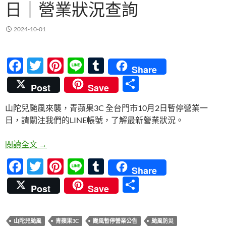
日｜營業狀況查詢
2024-10-01
F
T
Pi
Li
T
Share
ac
w
nt
n
u
分
Post
Save
e
itt
er
e
m
享
山陀兒颱風來襲，青蘋果3C 全台門市10月2日暫停營業一
b
er
es
bl
日，請關注我們的LINE帳號，了解最新營業狀況。
o
t
r
o
山陀兒颱風來襲｜青蘋果3C 10月2日全台門市暫停
閱讀全文
→
k
F
T
Pi
Li
T
Share
ac
w
nt
n
u
分
Post
Save
e
itt
er
e
m
享
b
er
es
bl
山陀兒颱風
青蘋果3C
颱風暫停營業公告
颱風防災