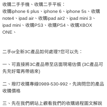
收購二手手機、收購二手平板：
收購
iphone 6 plus
、
iphone 6
、
iphone 5s
、收購
note4
、
ipad air
、收購
ipad air2
、
ipad mini 3
、
ipad mini
、收購
PS3
、收購
PS4
、收購
XBOX
ONE
、
二手
or
全新
3C
產品如何處理
?
您可以先：
一、可直接將
3C
產品帶至店面現場估價
(3C
產品可
先充好電再帶過來
)
二、撥打收購專線
0989-530-992
，先詢問您的產品
收購價格
三、先在我們網站上觀看我們的收購過程圖文解說