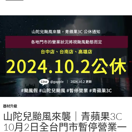
o
k
器材升級
山陀兒颱風來襲｜青蘋果3C
10月2日全台門市暫停營業一