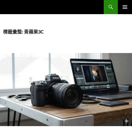
跳
搜
Sell Camera – 賣相機找這裡 (全台連鎖收購網)
至
尋
主
主要選單
要
內
標籤彙整: 青蘋果3C
容