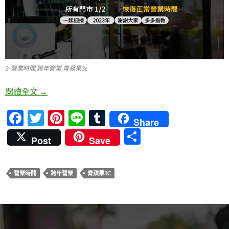
2-營業時間,跨年營業,青蘋果3c
【12/31 營業時間異動公告】所有門市今日營業時間至1
閱讀全文
→
F
T
Pi
Li
T
Share
ac
w
nt
n
u
分
Post
Save
e
itt
er
e
m
享
b
er
es
bl
營業時間
跨年營業
青蘋果3C
o
t
r
o
k