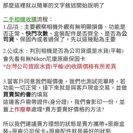
那麼這裡就以簡單的文字敘述開始說明了
二手相機收購
流程：
1.品項：
主要觀察相機外觀有無明顯損傷、功能是
否正常、
快門次數
、盒裝配件是否齊全、是否為
公
司貨
、保固內或者過保了，先以這幾點為主要
2.公或水：
(
)
判別相機是否為公司貨還是水貨
平輸
會先看有無Nikon尼康原廠保固卡
*台灣公司貨跟水貨
(
平輸
)
的收購價格有所差異
3.
當客戶同意我們報價後，我們也測試完畢時，若
功能一切正常，接下來就是與客戶現金交易，並做
買賣契約書
的填寫
(
)
這邊客戶需帶證件
身分證
，我們會影印一份，並
*
?
蓋上
作廢章
處理
賣方要賣好價格的方法
+
所以我們建議賣方理想的狀態是
賣方攜帶
原廠盒
+
+
裝
原廠公司保卡
原廠配件
就是最好的狀態