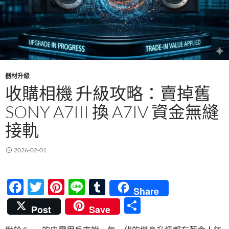
器材升級
收購相機 升級攻略：賣掉舊
SONY A7III 換 A7IV 資金無縫
接軌
2026-02-01
F
T
Pi
Li
T
Share
ac
w
nt
n
u
分
Post
Save
e
itt
er
e
m
享