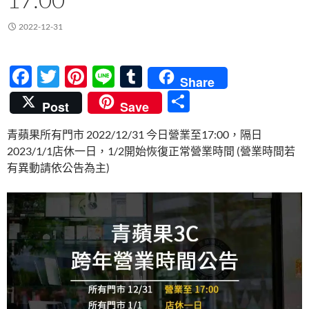
2022-12-31
F
T
Pi
Li
T
Share
ac
w
nt
n
u
分
Post
Save
e
itt
er
e
m
享
青蘋果所有門市 2022/12/31 今日營業至17:00，隔日
b
er
es
bl
2023/1/1店休一日，1/2開始恢復正常營業時間 (營業時間若
o
t
r
有異動請依公告為主)
o
k