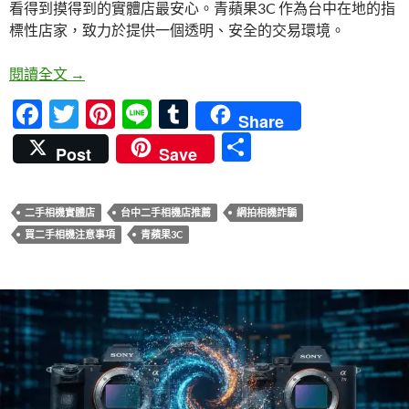
看得到摸得到的實體店最安心。青蘋果3C 作為台中在地的指
標性店家，致力於提供一個透明、安全的交易環境。
二手相機實體店 vs 網拍面交：為何內行人都選店面
閱讀全文
→
F
T
Pi
Li
T
Share
ac
w
nt
n
u
分
Post
Save
e
itt
er
e
m
享
b
er
es
bl
二手相機實體店
台中二手相機店推薦
網拍相機詐騙
o
t
r
買二手相機注意事項
青蘋果3C
o
k