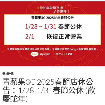
k
器材升級
青蘋果3C 2025春節店休公
告：1/28-1/31春節公休 (歡
慶蛇年)