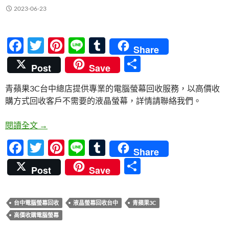
2023-06-23
F
T
Pi
Li
T
Share
ac
w
nt
n
u
分
Post
Save
e
itt
er
e
m
享
青蘋果3C台中總店提供專業的電腦螢幕回收服務，以高價收
b
er
es
bl
購方式回收客戶不需要的液晶螢幕，詳情請聯絡我們。
o
t
r
o
台中電腦螢幕回收專業服務 | 青蘋果3C高價收購
閱讀全文
→
k
F
T
Pi
Li
T
Share
ac
w
nt
n
u
分
Post
Save
e
itt
er
e
m
享
b
er
es
bl
台中電腦螢幕回收
液晶螢幕回收台中
青蘋果3C
o
t
r
高價收購電腦螢幕