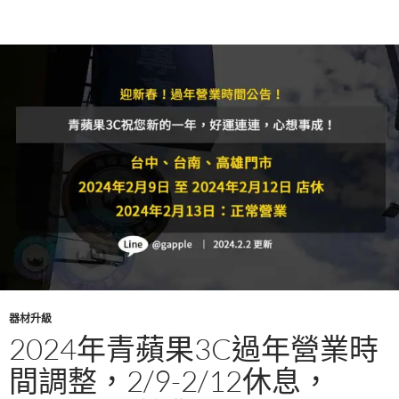
o
t
r
o
k
器材升級
2024年青蘋果3C過年營業時
間調整，2/9-2/12休息，