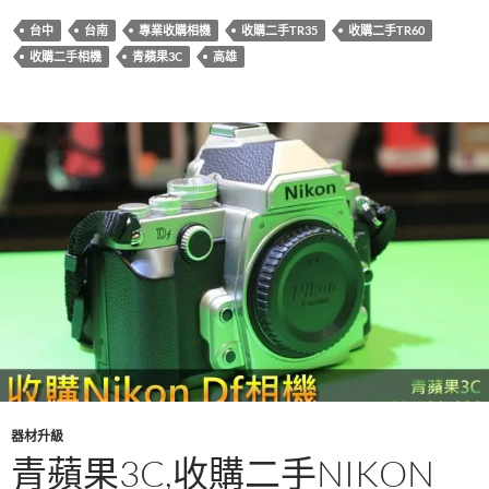
b
er
es
bl
台中
台南
專業收購相機
收購二手TR35
收購二手TR60
o
t
r
收購二手相機
青蘋果3C
高雄
o
k
器材升級
青蘋果3C,收購二手NIKON