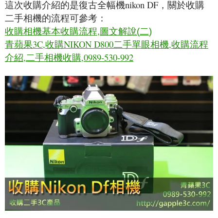
這次收購介紹的是復古
全幅機nikon DF，關於收購
二手相機的流程可參考：
收購相機基本收購流程
,
圖文解說
(
二
)
青蘋果3C,收購NIKON D800二手單眼相機,收購流程
介紹,二手相機收購,0989-530-992