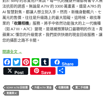
對於 Sony 的忠實用戶來說，每一代的機身升級都有著令人無
b
er
es
bl
法抗拒的誘惑。無論是 A7IV 的 3300 萬畫素，還是 A7R5 的
o
t
r
AI 智慧對焦，都讓人想立刻入手。然而，新機身動輒六、七
o
萬元的售價，往往是升級路上的最大阻礙。這時候，尋找專
業的「
收購相機
」服務，將手中依然功能強大的上一代機種
k
（如 A7 III、A7C）變現，是填補預算缺口最聰明的作法。青
蘋果3C 懂您的升級需求，我們提供快速的現金回收服務，讓
您的攝影之路不卡關。
收購相機 升級攻略：賣掉舊 Sony A7III 換 A7IV 資
閱讀全文
→
F
T
Pi
Li
T
Share
ac
w
nt
n
u
分
Post
Save
e
itt
er
e
m
享
b
er
es
bl
SONY A7III 回收價
升級 A7IV 資金
收購相機
賣二手相機
o
t
r
青蘋果3C
o