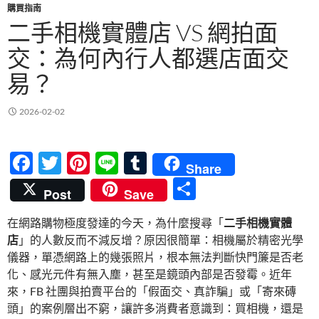
購買指南
二手相機實體店 VS 網拍面
交：為何內行人都選店面交
易？
2026-02-02
F
T
Pi
Li
T
Share
ac
w
nt
n
u
分
Post
Save
e
itt
er
e
m
享
在網路購物極度發達的今天，為什麼搜尋「
二手相機實體
b
er
es
bl
店
」的人數反而不減反增？原因很簡單：相機屬於精密光學
o
t
r
儀器，單憑網路上的幾張照片，根本無法判斷快門簾是否老
o
化、感光元件有無入塵，甚至是鏡頭內部是否發霉。近年
來，FB 社團與拍賣平台的「假面交、真詐騙」或「寄來磚
k
頭」的案例層出不窮，讓許多消費者意識到：買相機，還是