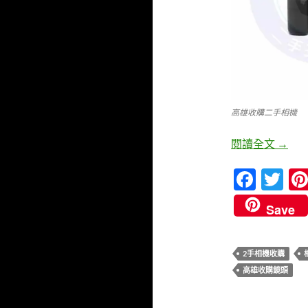
高雄收購二手相機
Cano
閱讀全文
→
F
T
ac
w
Save
e
itt
b
er
2手相機收購
o
高雄收購鏡頭
o