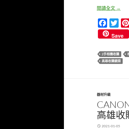
SON
閱讀全文
→
F
T
ac
w
Save
e
itt
b
er
2手相機收購
o
高雄收購鏡頭
o
k
器材升級
CANO
高雄收
2021-01-05