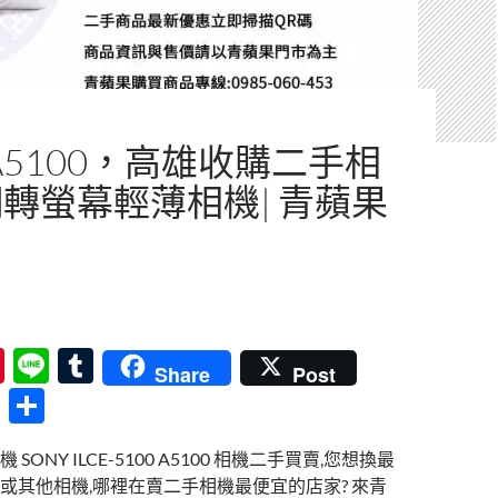
 A5100，高雄收購二手相
翻轉螢幕輕薄相機| 青蘋果
Pi
Li
T
Share
Post
nt
n
u
分
er
e
m
享
SONY ILCE-5100 A5100 相機二手買賣,您想換最
es
bl
或其他相機,哪裡在賣二手相機最便宜的店家? 來青