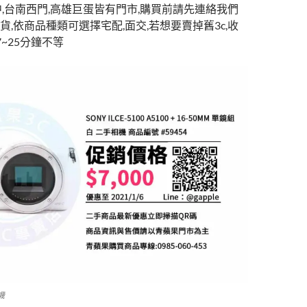
t
r
中,台南西門,高雄巨蛋皆有門市,購買前請先連絡我們
,依商品種類可選擇宅配,面交,若想要賣掉舊3c,收
~25分鐘不等
機