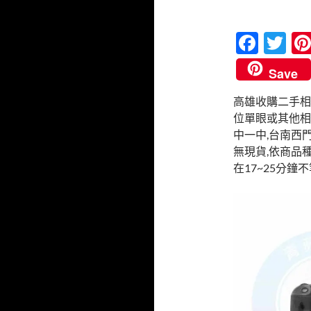
F
T
ac
w
Save
e
itt
高雄收購二手相機
b
er
位單眼或其他相
o
中一中,台南西
o
無現貨,依商品種
在17~25分鐘
k