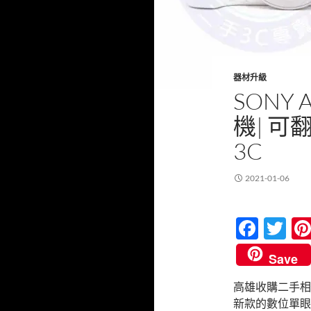
器材升級
SONY
機| 可
3C
2021-01-06
F
T
ac
w
Save
e
itt
高雄收購二手相機 
b
er
新款的數位單眼