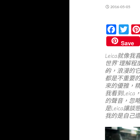
2016-05-05
F
T
ac
w
Save
e
itt
Leica就
b
er
世界”理解程
o
的
，浪漫的
o
都是不重要的
來的優雅，
k
我看到Lei
的聲音，忽
是Leica讓
我的是自己還是L