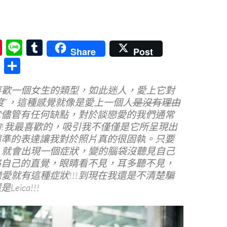
Pi
Li
T
Share
Post
nt
n
u
分
er
e
m
享
像我喜歡一個女生的類型，如此迷人，愛上它對
es
bl
度”，這種感覺就像是愛上一個人
是沒有理由
t
r
它儘管有任何缺點，對於談戀愛的我們通常
!我最喜歡的，吸引我不僅僅是它所呈現出
精準的表達讓我對於照片真的很固執。只要
ca，就會出現一個症狀，變的腦袋沒聽見自己
略自己的直覺，眼睛看不見，耳多聽不見，
談戀愛就有這種症狀!!!到現在我還是不清楚騙
eica!!!