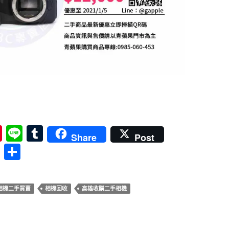
n EOS 6D，高雄-左營區| 高雄收購二手相機| 青蘋果3c
Pi
Li
T
Share
Post
nt
n
u
分
er
e
m
享
es
bl
相機二手買賣
相機回收
高雄收購二手相機
t
r