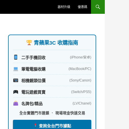
器材升級
優惠碼
青蘋果3C 收購指南
二手手機回收
(iPhone/安卓)
筆電電腦收購
(MacBook/PC)
相機鏡頭估價
(Sony/Canon)
電玩遊戲買賣
(Switch/PS5)
名牌包/精品
(LV/Chanel)
全台實體門市連鎖 ． 現場現金快速交易
查詢全台門市據點