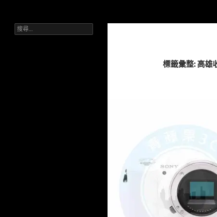
搜
Sell Camera – 賣相機找這裡 (全台連鎖收購網)
尋
搜
跳
台灣首選相機收購平台。單眼、無
尋
反、鏡頭皆收。台中一中/三賢店。
至
關
流程公開透明，現場核對身分，快速
主
鍵
拿現金。
字:
要
標籤彙整: 高
內
容