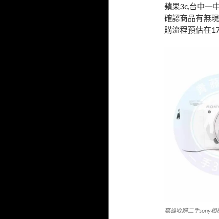
o
蘋果3c,台中一
o
確認商品有無現貨
購流程預估在17
k
高雄收購二手sony相