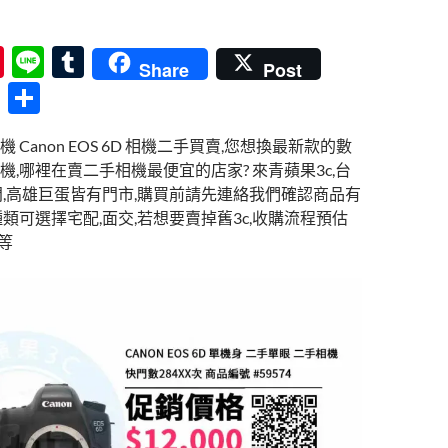
Pi
Li
T
Share
Post
nt
n
u
分
er
e
m
享
 Canon EOS 6D 相機二手買賣,您想換最新款的數
es
bl
機,哪裡在賣二手相機最便宜的店家? 來青蘋果3c,台
t
r
門,高雄巨蛋皆有門市,購買前請先連絡我們確認商品有
類可選擇宅配,面交,若想要賣掉舊3c,收購流程預估
不等