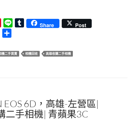
Y A5100，高雄收購二手相機| 可翻轉螢幕輕薄相機| 青蘋果3c
Pi
Li
T
Share
Post
nt
n
u
分
er
e
m
享
es
bl
相機二手買賣
相機回收
高雄收購二手相機
t
r
N EOS 6D，高雄-左營區|
購二手相機| 青蘋果3C