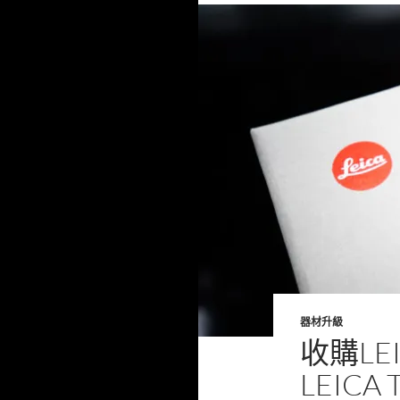
k
器材升級
收購LE
LEIC