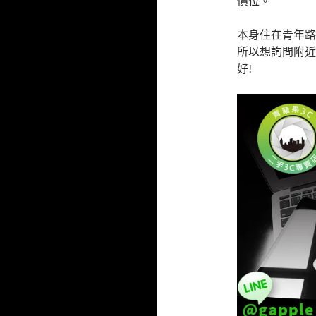
價位。
本身住在青年路
所以想詢問附近
好!