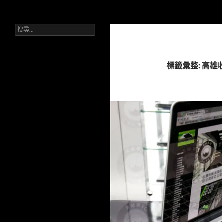
搜
Sell Camera – 賣相機找這裡 (全台連鎖收購網)
尋
搜
跳
台灣首選相機收購平台。單眼、無
尋
反、鏡頭皆收。台中一中/三賢店。
至
關
流程公開透明，現場核對身分，快速
主
鍵
拿現金。
字:
要
標籤彙整: 高
內
容