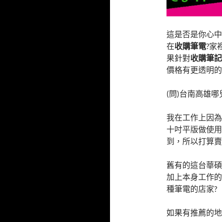
這是否是你心中
在
收購筆電
?家
果針對
收購筆記
價格有更透明的
(問)台南高雄哪
我在工作上因為
十吋平版做使用
到，所以打算賣
舊有的這台華碩
加上本身工作的
種筆電的店家?
如果有推薦的地