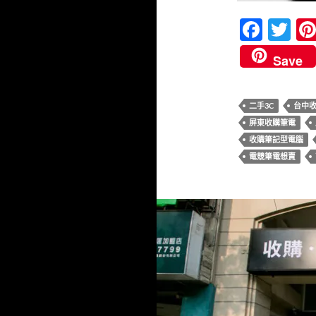
F
T
ac
w
Save
e
itt
b
er
二手3C
台中
o
屏東收購筆電
o
收購筆記型電腦
k
電競筆電想賣