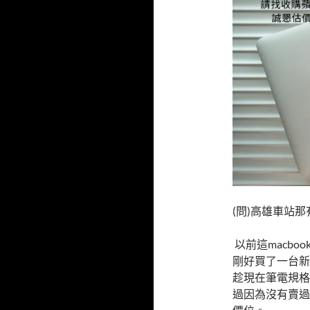
o
o
k
(問)高雄車站
以前這macb
剛好買了一台新
趁現在筆電規格
過因為沒有賣過