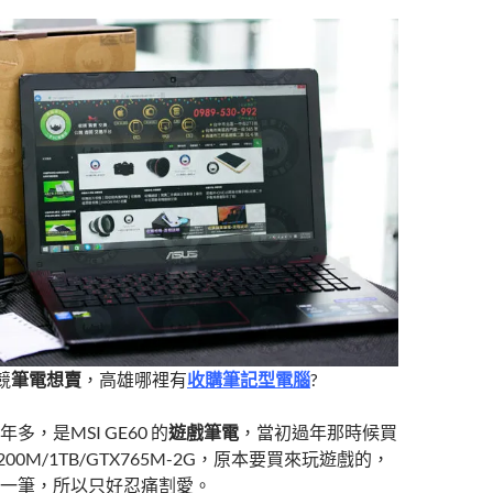
競
筆電想賣
，高雄哪裡有
收購筆記型電腦
?
多，是MSI GE60 的
遊戲筆電
，當初過年那時候買
200M/1TB/GTX765M-2G，原本要買來玩遊戲的，
一筆，所以只好忍痛割愛。