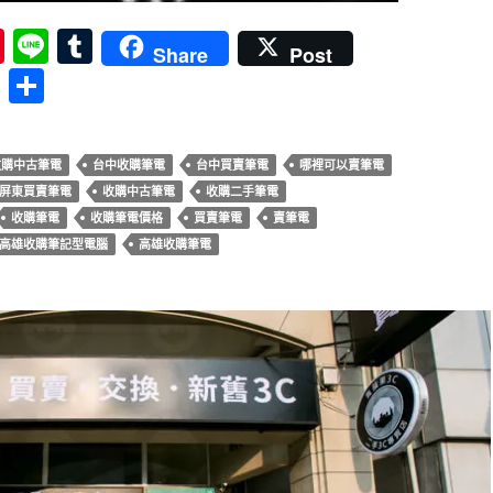
Pi
Li
T
Share
Post
nt
n
u
分
er
e
m
享
es
bl
收購中古筆電
台中收購筆電
台中買賣筆電
哪裡可以賣筆電
t
r
屏東買賣筆電
收購中古筆電
收購二手筆電
收購筆電
收購筆電價格
買賣筆電
賣筆電
高雄收購筆記型電腦
高雄收購筆電