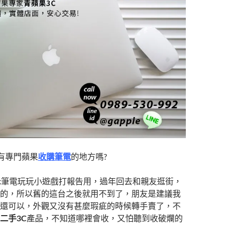
t
r
那有專門蘋果
收購筆電
的地方嗎?
ook筆電玩玩小遊戲打報告用，過年回去和親友逛街，
的，所以舊的這台之後就用不到了，朋友是建議我
還可以，外觀又沒有甚麼瑕疵的時候轉手賣了，不
二手3C
產品，不知道哪裡會收，又怕聽到收破爛的