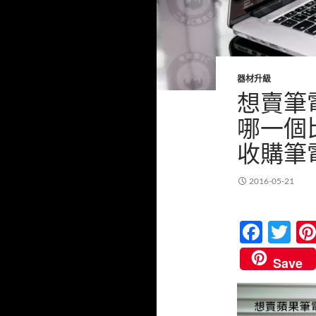
器材升級
想賣筆
哪一個
收購筆
2016-05-21
F
T
ac
w
Save
e
itt
b
er