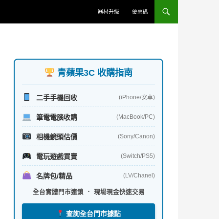
器材升級
優惠碼
青蘋果3C 收購指南
二手手機回收
(iPhone/安卓)
筆電電腦收購
(MacBook/PC)
相機鏡頭估價
(Sony/Canon)
電玩遊戲買賣
(Switch/PS5)
名牌包/精品
(LV/Chanel)
全台實體門市連鎖 ． 現場現金快速交易
查詢全台門市據點