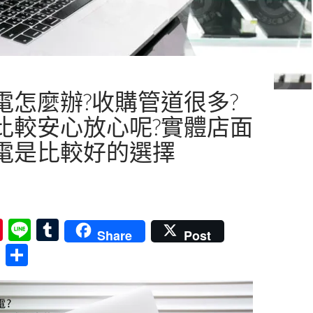
電怎麼辦?收購管道很多?
比較安心放心呢?實體店面
電是比較好的選擇
Pi
Li
T
Share
Post
nt
n
u
分
er
e
m
享
es
bl