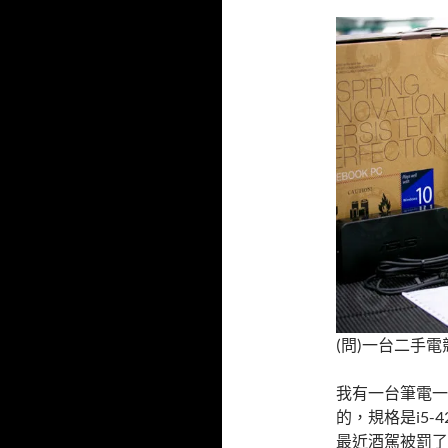
(問)一台二手電
我有一台筆電一年
的，規格是i5-4
最近酒駕被罰了