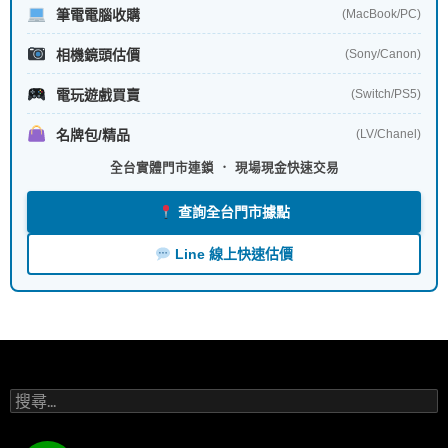
筆電電腦收購
(MacBook/PC)
相機鏡頭估價
(Sony/Canon)
電玩遊戲買賣
(Switch/PS5)
名牌包/精品
(LV/Chanel)
全台實體門市連鎖 ． 現場現金快速交易
查詢全台門市據點
Line 線上快速估價
搜
尋
關