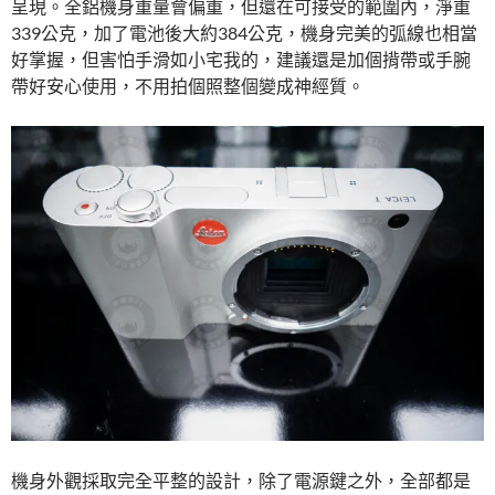
呈現。全鋁機身重量會偏重，但還在可接受的範圍內，淨重
339公克，加了電池後大約384公克，機身完美的弧線也相當
好掌握，但害怕手滑如小宅我的，建議還是加個揹帶或手腕
帶好安心使用，不用拍個照整個變成神經質。
機身外觀採取完全平整的設計，除了電源鍵之外，全部都是