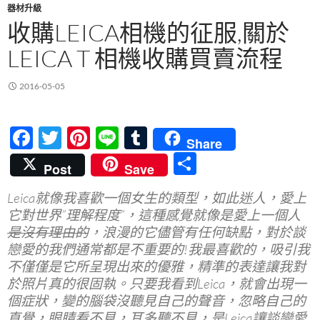
器材升級
收購LEICA相機的征服,關於
LEICA T 相機收購買賣流程
2016-05-05
F
T
Pi
Li
T
Share
ac
w
nt
n
u
分
Post
Save
e
itt
er
e
m
享
Leica就像我喜歡一個女生的類型，如此迷人，愛上
b
er
es
bl
它對世界”理解程度”，這種感覺就像是愛上一個人
o
t
r
是沒有理由的
，浪漫的它儘管有任何缺點，對於談
o
戀愛的我們通常都是不重要的!我最喜歡的，吸引我
不僅僅是它所呈現出來的優雅，精準的表達讓我對
k
於照片真的很固執。只要我看到Leica，就會出現一
個症狀，變的腦袋沒聽見自己的聲音，忽略自己的
直覺，眼睛看不見，耳多聽不見，是Leica讓談戀愛