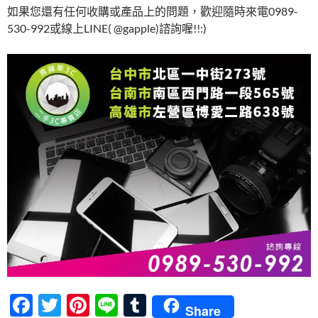
如果您還有任何收購或產品上的問題，歡迎隨時來電0989-
530-992或線上LINE( @gapple)諮詢喔!!:)
F
T
Pi
Li
T
Share