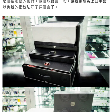
是個抽屜櫃的設計，像個珠寶盒一般，讓我更想戴上白手套
以免我的指紋玷汙了這個盒子。