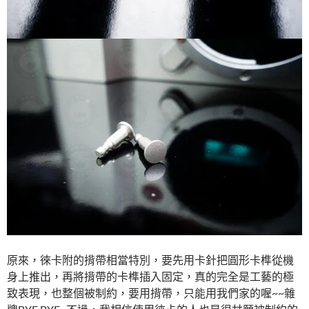
原來，徠卡附的揹帶相當特別，要先用卡針把圓形卡榫從機
身上推出，再將揹帶的卡榫插入固定，真的完全是工藝的極
致表現，也整個被制約，要用揹帶，只能用我們家的喔~~雜