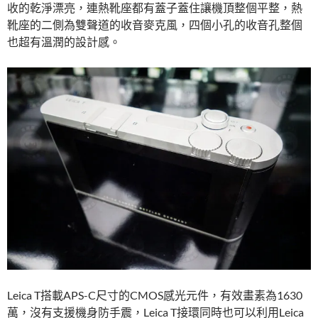
收的乾淨漂亮，連熱靴座都有蓋子蓋住讓機頂整個平整，熱
靴座的二側為雙聲道的收音麥克風，四個小孔的收音孔整個
也超有溫潤的設計感。
Leica T搭載APS-C尺寸的CMOS感光元件，有效畫素為1630
萬，沒有支援機身防手震，Leica T接環同時也可以利用Leica