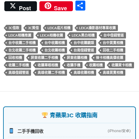
ac
w
nt
n
u
分
Post
Save
e
itt
er
e
m
享
b
er
es
bl
3C借款
3C質借
LEICA底片相機
LEICA攝影器材專業收購
o
t
r
LEICA相機推薦
LEICA相機收購
LEICA黑白相機
台中借錢管道
o
台中收購二手相機
台中收購相機
台中收購鏡頭
台中買賣相機
k
台北收購二手相機
台北收購相機
台南借錢管道
回收二手相機
回收相機
屏東收購二手相機
屏東收購相機
徠卡相機高價收購
收購二手相機
收購單眼相機
收購手機
收購相機
收購萊卡相機
高雄借錢管道
高雄收購二手相機
高雄收購相機
高雄買賣相機
青蘋果3C 收購指南
二手手機回收
(iPhone/安卓)