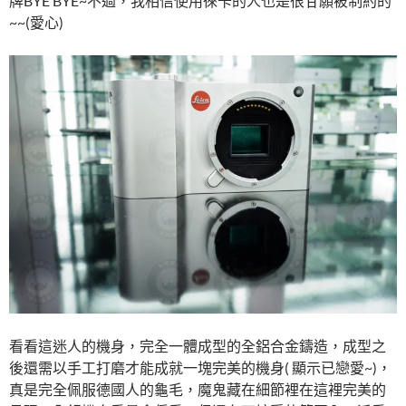
牌BYE BYE~不過，我相信使用徠卡的人也是很甘願被制約的
~~(愛心)
看看這迷人的機身，完全一體成型的全鋁合金鑄造，成型之
後還需以手工打磨才能成就一塊完美的機身( 顯示已戀愛~)，
真是完全佩服德國人的龜毛，魔鬼藏在細節裡在這裡完美的