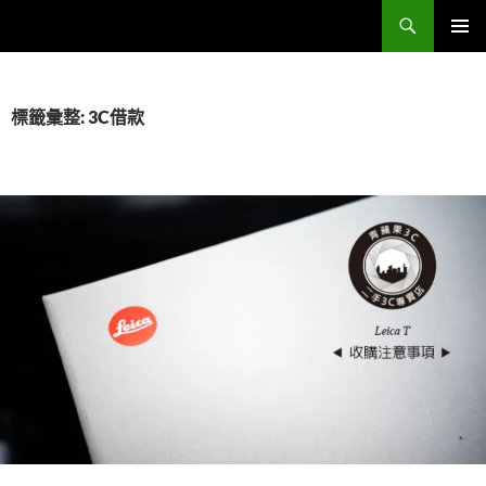
跳
搜
Sell Camera – 賣相機找這裡 (全台連鎖收購網)
至
尋
主
主要選單
要
內
標籤彙整: 3C借款
容