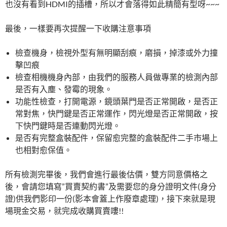
也沒有看到HDMI的插槽，所以才會落得如此精簡有型呀~~~
最後，一樣要再次提醒一下收購注意事項
檢查機身，檢視外型有無明顯刮痕，磨損，掉漆或外力撞
擊凹痕
檢查相機機身內部，由我們的服務人員做專業的檢測內部
是否有入塵、發霉的現象。
功能性檢查，打開電源，鏡頭葉門是否正常開啟，是否正
常對焦，快門鍵是否正常運作，閃光燈是否正常開啟，按
下快門鍵時是否連動閃光燈。
是否有完整盒裝配件，保留愈完整的盒裝配件二手市場上
也相對愈保值。
所有檢測完畢後，我們會進行最後估價，雙方同意價格之
後，會請您填寫”買賣契約書”及需要您的身分證明文件(身分
證)供我們影印一份(影本會蓋上作廢章處理)，接下來就是現
場現金交易，就完成收購買賣嘍!!