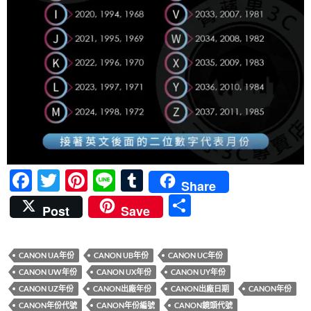
F
T
Pi
Li
T
Share
ac
w
nt
n
u
分
Post
Save
e
itt
er
e
m
享
b
er
es
bl
CANON UA年份
CANON UB年份
CANON UC年份
o
t
r
CANON UW年份
CANON UX年份
CANON UY年份
o
CANON UZ年份
CANON出廠年份
CANON出廠日期
CANON年份
CANON年份代號
CANON年份編號
CANON鏡頭代號