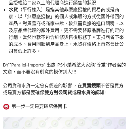
品授權給二家以上的代理商進行銷售的狀況
水貨
（平行輸入）是指其他非原廠授權的貿易商或是商
家，以「無原廠授權」的個人或集體的方式從國外帶回的
產品。對貿易商或商家來說，較無需負擔的進口關稅、以
及原品牌代理的額外費用，更不需要替原品牌進行約定的
行銷，當然也就不包含維修與售後服務了。東扣西省下來
的成本、費用回饋到產品身上，水貨在價格上自然會比公
司貨低上許多。
BY “Parallel-Imports” 出處 PS小編希望大家能”尊重”作者寫的
文章，而不要沒有創意的模仿別人!!!
公司貨和水貨一定會有價差的影響 ，在
買賣鏡頭
不管是買方
或是賣方都是要確保
雙方對公司貨或是水貨的認知
!
第一步一定是要確認
保固卡