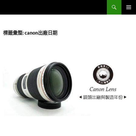
跳
搜
Sell Camera – 賣相機找這裡 (全台連鎖收購網)
至
尋
主
主要選單
要
內
標籤彙整: canon出廠日期
容