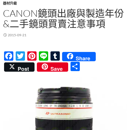
器材升級
CANON鏡頭出廠與製造年份
&二手鏡頭買賣注意事項
2015-09-21
F
T
Pi
Li
T
Share
ac
w
nt
n
u
分
Post
Save
e
itt
er
e
m
享
b
er
es
bl
o
t
r
o
k