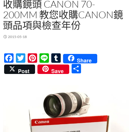
收購鏡頭 CANON 70-
200MM 教您收購CANON鏡
頭品項與檢查年份
2015-05-18
F
T
Pi
Li
T
Share
ac
w
nt
n
u
分
Post
Save
e
itt
er
e
m
享
b
er
es
bl
o
t
r
o
k