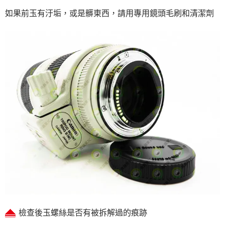
如果前玉有汙垢，或是髒東西，請用專用鏡頭毛刷和清潔劑
檢查後玉螺絲是否有被拆解過的痕跡