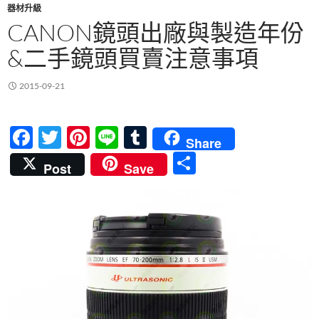
器材升級
CANON鏡頭出廠與製造年份
&二手鏡頭買賣注意事項
2015-09-21
F
T
Pi
Li
T
Share
ac
w
nt
n
u
分
Post
Save
e
itt
er
e
m
享
b
er
es
bl
o
t
r
o
k