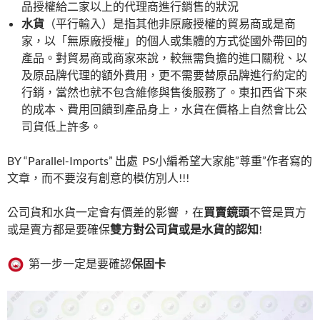
品授權給二家以上的代理商進行銷售的狀況
水貨
（平行輸入）是指其他非原廠授權的貿易商或是商
家，以「無原廠授權」的個人或集體的方式從國外帶回的
產品。對貿易商或商家來說，較無需負擔的進口關稅、以
及原品牌代理的額外費用，更不需要替原品牌進行約定的
行銷，當然也就不包含維修與售後服務了。東扣西省下來
的成本、費用回饋到產品身上，水貨在價格上自然會比公
司貨低上許多。
BY “Parallel-Imports” 出處 PS小編希望大家能”尊重”作者寫的
文章，而不要沒有創意的模仿別人!!!
公司貨和水貨一定會有價差的影響 ，在
買賣鏡頭
不管是買方
或是賣方都是要確保
雙方對公司貨或是水貨的認知
!
第一步一定是要確認
保固卡