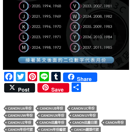
F
T
Pi
Li
T
Share
ac
w
nt
n
u
分
Post
Save
e
itt
er
e
m
享
b
er
es
bl
CANON UA年份
CANON UB年份
CANON UC年份
o
t
r
CANON UW年份
CANON UX年份
CANON UY年份
o
CANON UZ年份
CANON出廠年份
CANON出廠日期
CANON年份
CANON年份代號
CANON年份編號
CANON鏡頭代號