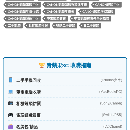
k
CANON鏡頭出廠年份
CANON鏡頭出廠與製造年份
CANON鏡頭年份
CANON鏡頭年份代號
CANON鏡頭年份表
CANON鏡頭序號出廠
CANON鏡頭製造年份
中古鏡頭買賣
中古鏡頭買賣教學與風險
二手鏡頭
佳能鏡頭年份
收購二手鏡頭
賣二手鏡頭
青蘋果3C 收購指南
二手手機回收
(iPhone/安卓)
筆電電腦收購
(MacBook/PC)
相機鏡頭估價
(Sony/Canon)
電玩遊戲買賣
(Switch/PS5)
名牌包/精品
(LV/Chanel)