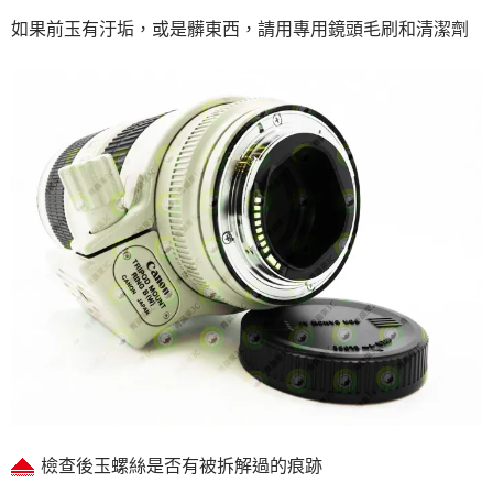
如果前玉有汙垢，或是髒東西，請用專用鏡頭毛刷和清潔劑
檢查後玉螺絲是否有被拆解過的痕跡