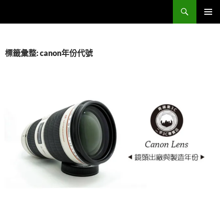
跳
搜
Sell Camera – 賣相機找這裡 (全台連鎖收購網)
至
尋
主
主要選單
要
內
標籤彙整: canon年份代號
容