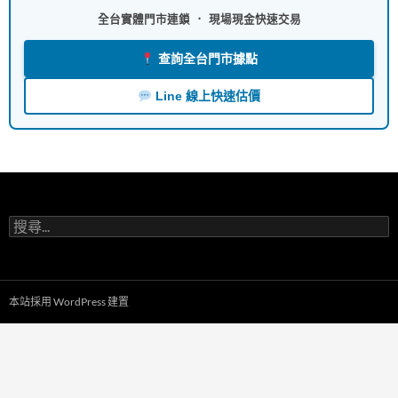
全台實體門市連鎖 ． 現場現金快速交易
查詢全台門市據點
Line 線上快速估價
搜
尋
關
鍵
字:
本站採用 WordPress 建置