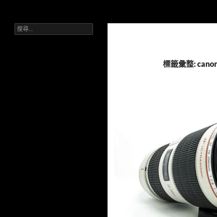
搜
Sell Camera – 賣相機找這裡 (全台連鎖收購網)
尋
搜
跳
台灣首選相機收購平台。單眼、無
尋
反、鏡頭皆收。台中一中/三賢店。
至
關
流程公開透明，現場核對身分，快速
主
鍵
拿現金。
字:
要
標籤彙整: can
內
容