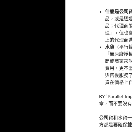
什麼是公司
品，或是透
品；代理商
理」，但也
上的代理商
水貨
（平行
「無原廠授
商或商家來
費用，更不
與售後服務
貨在價格上
BY “Parall
章，而不要沒有
公司貨和水貨一
方都是要確保
雙