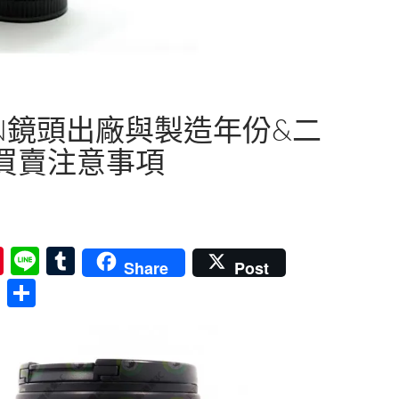
ON鏡頭出廠與製造年份&二
買賣注意事項
Pi
Li
T
Share
Post
nt
n
u
分
er
e
m
享
es
bl
t
r