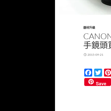
器材升級
CAN
手鏡頭
2015-09-21
F
T
ac
w
Save
e
itt
b
er
o