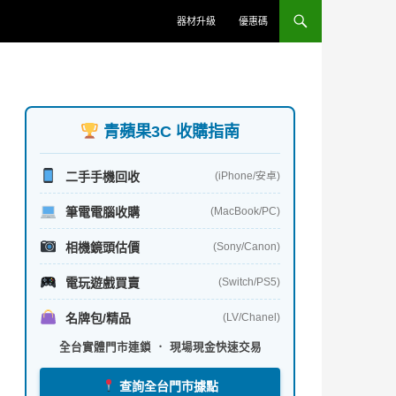
器材升級
優惠碼
青蘋果3C 收購指南
二手手機回收
(iPhone/安卓)
筆電電腦收購
(MacBook/PC)
相機鏡頭估價
(Sony/Canon)
電玩遊戲買賣
(Switch/PS5)
名牌包/精品
(LV/Chanel)
全台實體門市連鎖 ． 現場現金快速交易
查詢全台門市據點