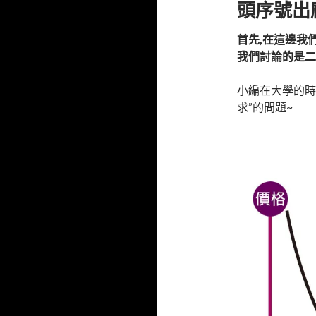
頭序號出
首先
,
在這邊我
我們討論的是二
小編在大學的時
求”的問題~