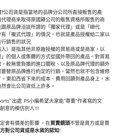
貨
?
公司貨是指當地的品牌分公司所直接販售的產
過代理商來取得原國籍公司的販售資格所販售的商
能跟原品牌洽談所謂的「獨家代理」或是「總代
會有「複式代理」的情況，也就是產品授權給二家以
進行銷售的狀況
輸入）是指其他非原廠授權的貿易商或是商家，以
權」的個人或集體的方式從國外帶回的產品。對貿易
說，較無需負擔的進口關稅、以及原品牌代理的額外
需要替原品牌進行約定的行銷，當然也就不包含維修
了。東扣西省下來的成本、費用回饋到產品身上，水
自然會比公司貨低上許多。
el-Imports” 出處 PS小編希望大家能”尊重”作者寫的文
創意的模仿別人!!!
定會有價差的影響 ，在
買賣鏡頭
不管是買方或是賣
方對公司貨或是水貨的認知
!