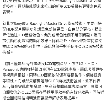
有更明亮顯示表現，加上此次公布Backlight Master Drive背
光技術，預期將能讓未來推出的新款LCD螢幕有更豐富色彩
表現。
就此次Sony展示Backlight Master Drive背光技術，主要可搭
配HDR影片顯示功能讓黑色部位更黑、白色部分更亮，藉此
降低過往LCD螢幕偽色、偏光或黑色比例不足等問題，進而
提供顏色更豐富的顯示效果。除此之外，Sony也計畫持續挖
掘LCD面板顯色可能性，藉此與競爭對手使用OLED面板技術
抗衡。
目前不僅是Sony計畫改良
LCD電視
產品，包含LG、三星、
Panasonic也同樣持續改良現有LCD電視產品，藉此吸引更多
電視用戶更新，同時LCD面板依然保有容易製作、價格低廉
等特性。而雖然先前曾退離OLED面板技術發展，並不代表
Sony將棄守此市場發展，畢竟就整體耗電表現而言，具備可
自體發光的OLED面板在整體用電效率仍有較好效果，同時近
期也因相關技術精進而讓顯示解析表現提昇。