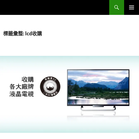
跳
搜
Sell Camera – 賣相機找這裡 (全台連鎖收購網)
至
尋
主
主要選單
要
內
標籤彙整: lcd收購
容