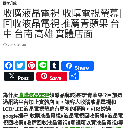
器材升級
收購液晶電視|收購電視螢幕|
回收液晶電視 推薦青蘋果 台
中 台南 高雄 實體店面
2016-01-30
F
T
Pi
Li
T
Share
ac
w
nt
n
u
分
Post
Save
e
itt
er
e
m
享
b
er
es
bl
為什麼
收購液晶電視
領導品牌該選擇”青蘋果”?目前透
o
t
r
過網路平台加上實體店面，讓客人收購液晶電視和
o
LCD/LED液晶電視螢幕有更多的服務，可以透過
google搜尋(收購液晶電視)(液晶電視回收價格)(液晶電
k
視回收價)(收購回收液晶電視)(哪裡可以賣液晶電視)等