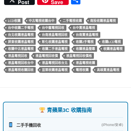
Post
Save
e
itt
er
e
m
享
b
er
es
bl
LCD收購
中古電視收購台中
二手電視收購
南投收購液晶電視
o
t
r
台中收購二手電視
台中舊電視回收
台中賣液晶電視
o
台北收購液晶電視
台南液晶電視回收
台南賣液晶電視
k
屏東收購液晶電視
彰化收購液晶電視
收購2手電視
收購LCD電視
收購中古液晶電視
收購二手液晶電視
收購液晶螢幕
收購液晶電視
液晶電視回收
液晶電視回收價
液晶電視回收價格
液晶電視回收台中
液晶電視回收台北
液晶電視收購
液晶電視收購回收
苗栗收購液晶電視
電視收購
高雄賣液晶電視
青蘋果3C 收購指南
二手手機回收
(iPhone/安卓)