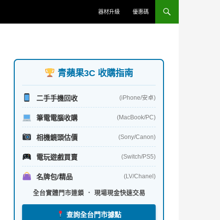
器材升級
優惠碼
青蘋果3C 收購指南
二手手機回收
(iPhone/安卓)
筆電電腦收購
(MacBook/PC)
相機鏡頭估價
(Sony/Canon)
電玩遊戲買賣
(Switch/PS5)
名牌包/精品
(LV/Chanel)
全台實體門市連鎖 ． 現場現金快速交易
查詢全台門市據點