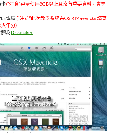
憶卡
(“注意”容量使用8GB以上且沒有重要資料，會需
LE電腦
(“注意”此次教學系統為OS X Mavericks 請查
與年分)
軟體為
Diskmaker