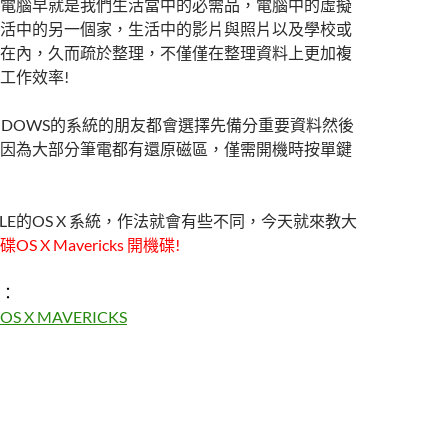
電腦早就是我們生活當中的必需品，電腦中的虛擬
活中的另一個家，生活中的影片與照片以及學校或
在內，久而疏於整理，不僅僅在整理資料上更加複
工作效率!
NDOWS的系統的朋友都會選擇先備分重要資料然後
因為大部分筆電都有還原磁區，僅需開機時按單鍵
LE的OS X 系統，作法就會有些不同，今天就來教大
 X Mavericks 開機碟!
：
 X MAVERICKS