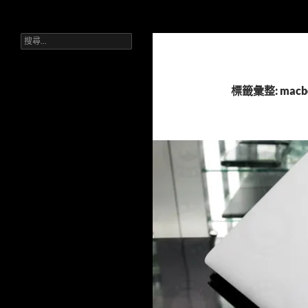
搜
Sell Camera – 賣相機找這裡 (全台連鎖收購網)
尋
搜
跳
台灣首選相機收購平台。單眼、無
尋
反、鏡頭皆收。台中一中/三賢店。
至
關
流程公開透明，現場核對身分，快速
主
鍵
拿現金。
字:
要
標籤彙整: macb
內
容