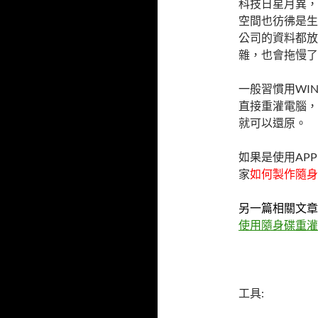
科技日星月異，
空間也彷彿是生
公司的資料都放
雜，也會拖慢了
一般習慣用WI
直接重灌電腦，
就可以還原。
如果是使用APP
家
如何製作隨身碟OS
另一篇相關文章
使用隨身碟重灌OS
工具: