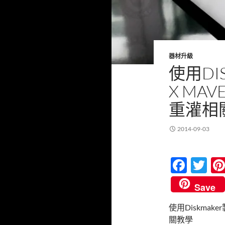
器材升級
使用DI
X MA
重灌相
2014-09-03
F
T
ac
w
Save
e
itt
使用Diskmake
b
er
關教學