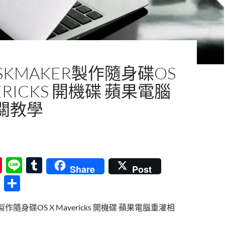
SKMAKER製作隨身碟OS
VERICKS 開機碟 蘋果電腦
關教學
Pi
Li
T
Share
Post
nt
n
u
分
er
e
m
享
r製作隨身碟OS X Mavericks 開機碟 蘋果電腦重灌相
es
bl