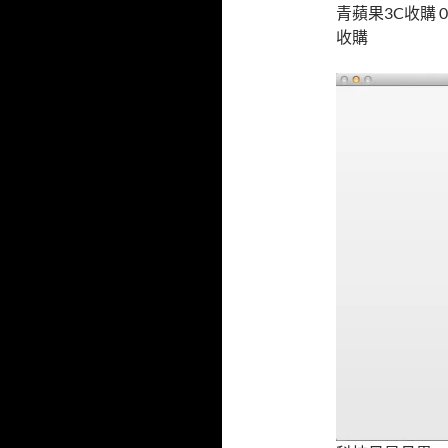
o
青蘋果3C收購 
o
收購
k