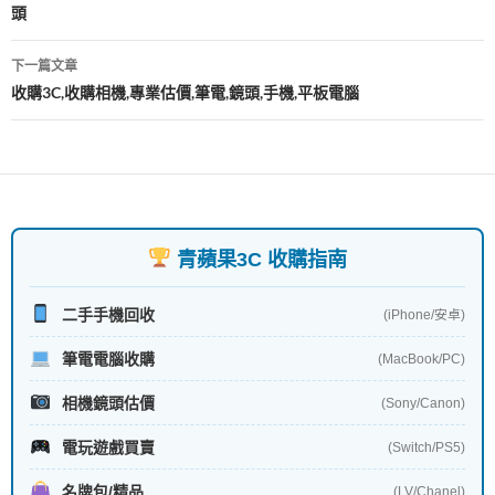
頭
導
覽
下一篇文章
收購3C,收購相機,專業估價,筆電,鏡頭,手機,平板電腦
青蘋果3C 收購指南
二手手機回收
(iPhone/安卓)
筆電電腦收購
(MacBook/PC)
相機鏡頭估價
(Sony/Canon)
電玩遊戲買賣
(Switch/PS5)
名牌包/精品
(LV/Chanel)