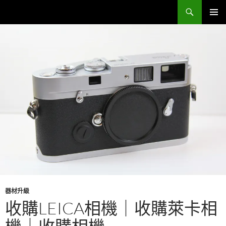
跳
搜
Sell Camera – 賣相機找這裡 (全台連鎖收購網)
至
尋
主
主要選單
要
內
容
器材升級
收購LEICA相機｜收購萊卡相