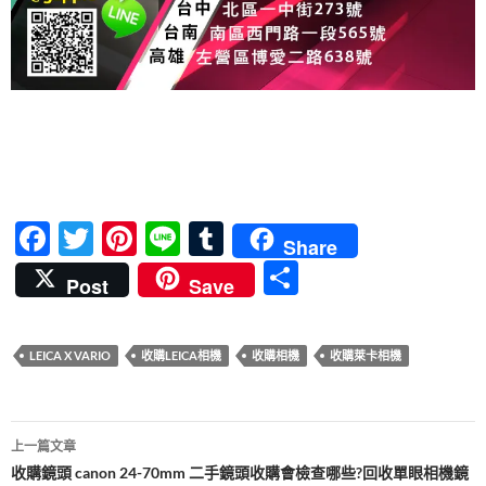
F
T
Pi
Li
T
Share
ac
w
nt
n
u
分
Post
Save
e
itt
er
e
m
享
b
er
es
bl
LEICA X VARIO
收購LEICA相機
收購相機
收購萊卡相機
o
t
r
o
文
k
上一篇文章
章
收購鏡頭 canon 24-70mm 二手鏡頭收購會檢查哪些?回收單眼相機鏡