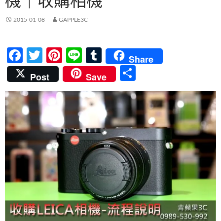
機｜收購相機
2015-01-08
GAPPLE3C
F
T
Pi
Li
T
Share
ac
w
nt
n
u
分
Post
Save
e
itt
er
e
m
享
b
er
es
bl
o
t
r
o
k